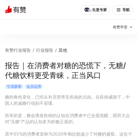
生意专家
导航
有赞学堂
有赞说增长
有赞行业报告
/
行业报告
/
其他
私域日历
增长方法
报告｜在消费者对糖的恐慌下，无糖/
代糖饮料更受青睐，正当风口
有赞说案例拆解
有赞专家说
引流获客
会员运营
有赞成功案例
新零售最佳实践
糖的角色变化，已经从补充营养至疾病的元凶。在疾病威胁下，中
国人的减糖行动刻不容缓。

面对面聊增长
所幸的是，糖会诱发疾病的认知在消费者中已全面觉醒，因而大众
有赞春季发布会
实干家直播间
对“无糖”产品的认知多为积极正面的。

新零售大会
新零售茶会
其中55%的消费者宣称与2020年相比较减少了对糖的摄取。这在个