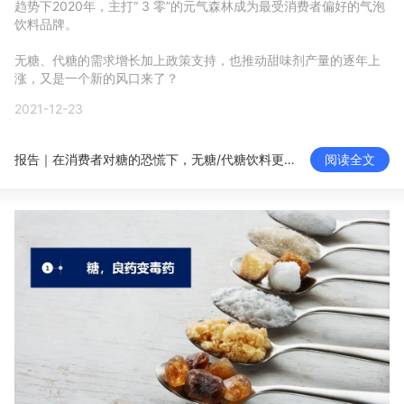
趋势下2020年，主打“ 3 零”的元气森林成为最受消费者偏好的气泡
新零售私享会
门店经营增长公开课
饮料品牌。

AllValue
战略合作
无糖、代糖的需求增长加上政策支持，也推动甜味剂产量的逐年上
涨，又是一个新的风口来了？
增长产品指南
2021-12-23
智库
产品场景库
报告｜在消费者对糖的恐慌下，无糖/代糖饮料更受青睐，正当风口
阅读全文
产品更新动态
帮助中心
行业洞察
品牌消费观
行业报告
新零售资讯
培训课程
私域课程
新零售内参