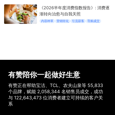
《2026半年度消费指数报告》: 消费逐
渐转向治愈与自我关照
内容种草
营销转化
引流获客
导购成交
有赞陪你一起做好生意
有赞正在帮助宝洁、TCL、农夫山泉等
55,833
个品牌，
赋能
2,058,344
名销售员成交，
成功
与
122,643,473
位消费者建立可持续的客户关
系