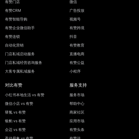
有赞门店
微信
有赞CRM
广告投放
有赞智能导购
视频号
有赞企业微信助手
有赞跨境
有赞连锁
抖音
自动化营销
有赞教育
门店私域启动服务
直播电商
门店私域经营咨询服务
有赞公益
大客专属私域服务
小程序
对比有赞
服务支持
小红书本地生活 vs 有赞
服务市场
微信小店 vs 有赞
帮助中心
驿氪 vs 有赞
商家社区
银豹 vs 有赞
应用市场
企迈 vs 有赞
有赞头条
盈动易象 vs 有赞
有赞说