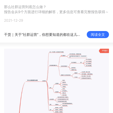
新零售私享会
门店经营增长公开课
那么社群运营到底怎么做？

报告会从9个方面进行详细的解答，更多信息可查看完整报告获得～
AllValue
战略合作
2021-12-29
增长产品指南
干货｜关于“社群运营”，你想要知道的都在这儿了！
阅读全文
智库
产品场景库
产品更新动态
帮助中心
行业洞察
品牌消费观
行业报告
新零售资讯
培训课程
私域课程
新零售内参