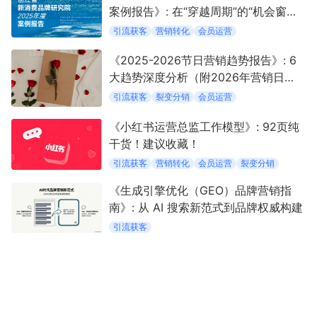
案例报告》: 在“穿越周期”的“机会窗口”
中定义新消费
引流获客
营销转化
会员运营
《2025-2026节日营销趋势报告》: 6
大趋势深度分析（附2026年营销日
历）
引流获客
裂变分销
会员运营
《小红书运营总监工作模型》: 92页纯
干货！建议收藏！
引流获客
营销转化
会员运营
裂变分销
《生成引擎优化（GEO）品牌营销指
南》: 从 AI 搜索新范式到品牌权威构建
引流获客