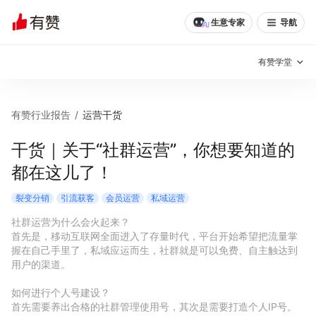
生意专家
导航
有赞学堂
有赞说增长
有赞行业报告
/
运营干货
私域日历
增长方法
干货｜关于“社群运营”，你想要知道的
都在这儿了！
有赞说案例拆解
有赞专家说
裂变分销
引流获客
会员运营
私域运营
有赞成功案例
新零售最佳实践
社群运营为什么会火起来？

首先是，移动互联网全面进入了存量时代，平台开始希望把流量掌
面对面聊增长
握在自己手里了，私域应运而生，社群就是可以免费、自主触达到
用户的渠道。

有赞春季发布会
实干家直播间
如何进行个人号建设？

新零售大会
新零售茶会
首先需要养出合格的社群管理使用号，其次是需要打造个人IP号。
