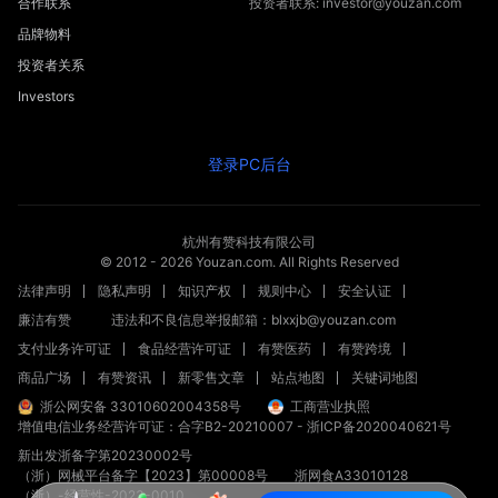
合作联系
投资者联系: investor@youzan.com
品牌物料
投资者关系
Investors
登录PC后台
杭州有赞科技有限公司
© 2012 -
2026
Youzan.com. All Rights Reserved
法律声明
隐私声明
知识产权
规则中心
安全认证
廉洁有赞
违法和不良信息举报邮箱：blxxjb@youzan.com
支付业务许可证
食品经营许可证
有赞医药
有赞跨境
商品广场
有赞资讯
新零售文章
站点地图
关键词地图
浙公网安备 33010602004358号
工商营业执照
增值电信业务经营许可证：合字B2-20210007
-
浙ICP备2020040621号
新出发浙备字第20230002号
（浙）网械平台备字【2023】第00008号
浙网食A33010128
（浙）-经营性-2023-0010