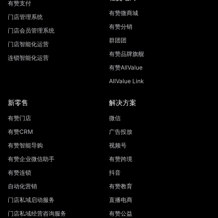
有赞支付
有赞微商城
门店管理系统
有赞分销
门店会员管理系统
群团团
门店智能化运营
有赞品牌旗舰
连锁智能化运营
有赞AllValue
AllValue Link
新零售
解决方案
有赞门店
微信
有赞CRM
广告投放
有赞智能导购
视频号
有赞企业微信助手
有赞跨境
有赞连锁
抖音
自动化营销
有赞教育
门店私域启动服务
直播电商
门店私域经营咨询服务
有赞公益