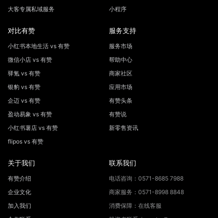
大客专属私域服务
小程序
对比有赞
服务支持
小红书本地生活 vs 有赞
服务市场
微信小店 vs 有赞
帮助中心
驿氪 vs 有赞
商家社区
银豹 vs 有赞
应用市场
企迈 vs 有赞
有赞头条
盈动易象 vs 有赞
有赞说
小红书薯店 vs 有赞
新零售资讯
flipos vs 有赞
关于我们
联系我们
有赞介绍
电话咨询：0571-8685 7988
企业文化
商家服务：0571-8998 8848
加入我们
消费保障：在线客服