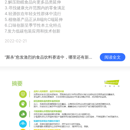
2.解压助眠食品向更多品类延伸

新零售私享会
门店经营增长公开课
3.寻找健康允许范围内的零食满足

4.轻酒饮在年轻女性群体中流行

AllValue
战略合作
5.植物基产品正从B端向C端延伸

6.口味创新呈季节性本土化特点

7.发力低碳包装应用和技术创新
增长产品指南
2022-02-21
智库
产品场景库
“厮杀”愈发激烈的食品饮料赛道中，哪里还有新蓝海？
阅读全文
产品更新动态
帮助中心
行业洞察
品牌消费观
行业报告
新零售资讯
培训课程
私域课程
新零售内参