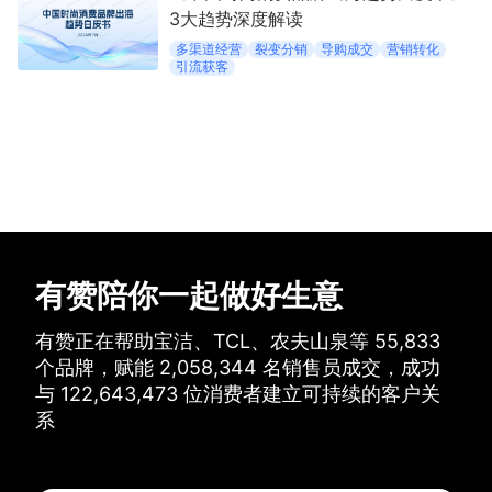
3大趋势深度解读
多渠道经营
裂变分销
导购成交
营销转化
引流获客
有赞陪你一起做好生意
有赞正在帮助宝洁、TCL、农夫山泉等
55,833
个品牌，
赋能
2,058,344
名销售员成交，
成功
与
122,643,473
位消费者建立可持续的客户关
系