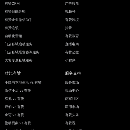
有赞CRM
广告投放
有赞智能导购
视频号
有赞企业微信助手
有赞跨境
有赞连锁
抖音
自动化营销
有赞教育
门店私域启动服务
直播电商
门店私域经营咨询服务
有赞公益
大客专属私域服务
小程序
对比有赞
服务支持
小红书本地生活 vs 有赞
服务市场
微信小店 vs 有赞
帮助中心
驿氪 vs 有赞
商家社区
银豹 vs 有赞
应用市场
企迈 vs 有赞
有赞头条
盈动易象 vs 有赞
有赞说