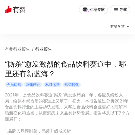
生意专家
导航
有赞学堂
有赞说增长
有赞行业报告
/
行业报告
私域日历
增长方法
“厮杀”愈发激烈的食品饮料赛道中，哪
里还有新蓝海？
有赞说案例拆解
有赞专家说
会员运营
营销转化
私域运营
营销转化
有赞成功案例
新零售最佳实践
2021年，是食品饮料赛道“厮杀”愈发激烈的一年，各巨头纷纷入
局，给原本就热闹的赛道上又填了一把火。本报告通过分析2021年
面对面聊增长
食品饮料行业的主要趋势发现，来帮助食品饮料企业更好地理解市
场新变化和热点，从而洞悉未来品类趋势发展。报告将从以下7个方
有赞春季发布会
实干家直播间
面展开：

新零售大会
新零售茶会
1.品牌入局预制菜，品质升级成关键
