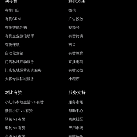
新零售
解决方案
有赞门店
微信
有赞CRM
广告投放
有赞智能导购
视频号
有赞企业微信助手
有赞跨境
有赞连锁
抖音
自动化营销
有赞教育
门店私域启动服务
直播电商
门店私域经营咨询服务
有赞公益
大客专属私域服务
小程序
对比有赞
服务支持
小红书本地生活 vs 有赞
服务市场
微信小店 vs 有赞
帮助中心
驿氪 vs 有赞
商家社区
银豹 vs 有赞
应用市场
企迈 vs 有赞
有赞头条