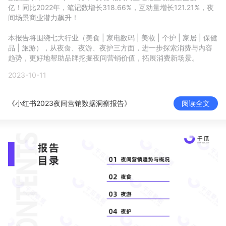
亿！同比2022年，笔记数增长318.66%，互动量增长121.21%，夜
新零售私享会
门店经营增长公开课
间场景商业潜力飙升！ 

AllValue
战略合作
本报告将围绕七大行业（美食 | 家电数码 | 美妆 | 个护 | 家居 | 保健
品 | 旅游），从夜食、夜游、夜护三方面，进一步探索消费与内容
趋势，更好地帮助品牌挖掘夜间营销价值，拓展消费新场景。
增长产品指南
2023-10-11
智库
产品场景库
《小红书2023夜间营销数据洞察报告》
阅读全文
产品更新动态
帮助中心
行业洞察
品牌消费观
行业报告
新零售资讯
培训课程
私域课程
新零售内参