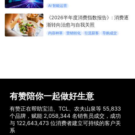
AI 智能运营
《2026半年度消费指数报告》: 消费逐
渐转向治愈与自我关照
内容种草
营销转化
引流获客
导购成交
有赞陪你一起做好生意
有赞正在帮助宝洁、TCL、农夫山泉等
55,833
个品牌，
赋能
2,058,344
名销售员成交，
成功
与
122,643,473
位消费者建立可持续的客户关
系