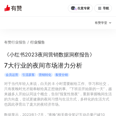
生意专家
导航
有赞学堂
有赞说增长
有赞行业报告
/
行业报告
私域日历
增长方法
《小红书2023夜间营销数据洞察报告》
有赞说案例拆解
有赞专家说
7大行业的夜间市场潜力分析
有赞成功案例
新零售最佳实践
会员运营
引流获客
营销转化
裂变分销
对于当代年轻人来说，白天的 8 小时需要献给工作、学习和社交，
面对面聊增长
只有夜晚时光才能奉献给真正想做的事。“下班后开始新的一天”，越
来越多人开始认同这个概念，告别“报复性熬夜”，重新掌握晚间生活
有赞春季发布会
实干家直播间
的方向盘，尝试更健康的夜间习惯与生活方式，多样化的生活方式
也因此孕育出了庞大的夜经济市场。 

新零售大会
新零售茶会
数据显示，2023年1-7月，“夜晚”相关商业笔记互动总量已破10