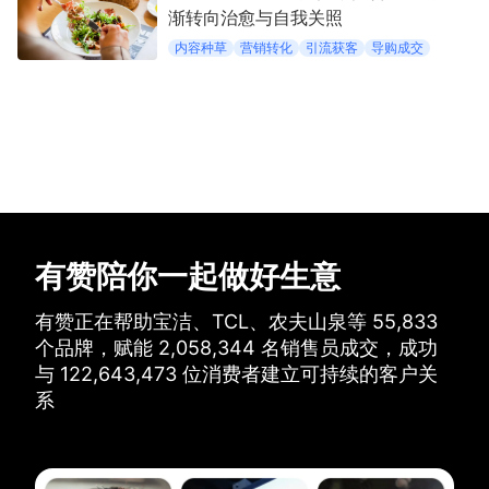
渐转向治愈与自我关照
内容种草
营销转化
引流获客
导购成交
有赞陪你一起做好生意
有赞正在帮助宝洁、TCL、农夫山泉等
55,833
个品牌，
赋能
2,058,344
名销售员成交，
成功
与
122,643,473
位消费者建立可持续的客户关
系