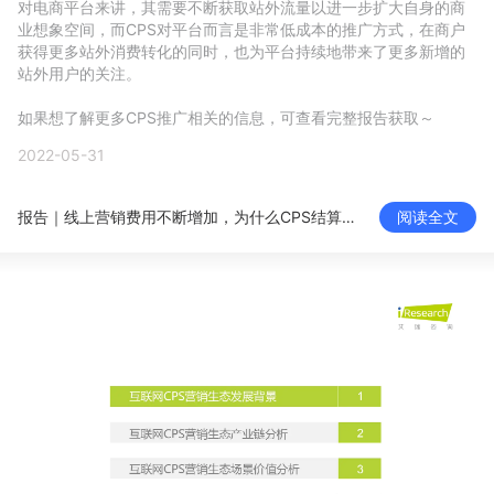
对电商平台来讲，其需要不断获取站外流量以进一步扩大自身的商
新零售私享会
门店经营增长公开课
业想象空间，而CPS对平台而言是非常低成本的推广方式，在商户
获得更多站外消费转化的同时，也为平台持续地带来了更多新增的
AllValue
战略合作
站外用户的关注。

如果想了解更多CPS推广相关的信息，可查看完整报告获取～
增长产品指南
2022-05-31
智库
产品场景库
报告｜线上营销费用不断增加，为什么CPS结算越来越收到品牌青睐？
阅读全文
产品更新动态
帮助中心
行业洞察
品牌消费观
行业报告
新零售资讯
培训课程
私域课程
新零售内参