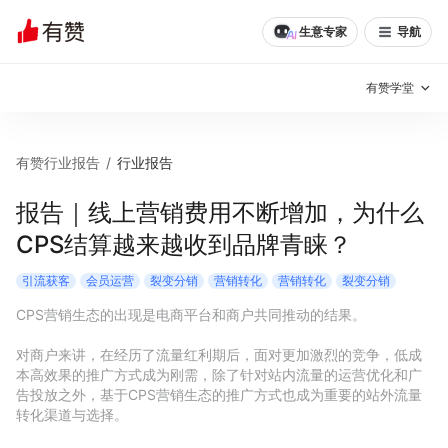
生意专家
导航
有赞学堂
有赞说增长
有赞行业报告
/
行业报告
私域日历
增长方法
报告｜线上营销费用不断增加，为什么
CPS结算越来越收到品牌青睐？
有赞说案例拆解
有赞专家说
引流获客
会员运营
裂变分销
营销转化
营销转化
裂变分销
有赞成功案例
新零售最佳实践
CPS营销生态的出现是电商平台和商户共同推动的结果。

面对面聊增长
对商户来讲，在经历了流量红利期后，面对更加激烈的竞争，低成
本高效果的推广方式成为刚需，除了针对站内流量的运营优化和广
有赞春季发布会
实干家直播间
告投放之外，基于CPS营销生态的推广方式也成为重要的站外流量
转化渠道与选择。

新零售大会
新零售茶会