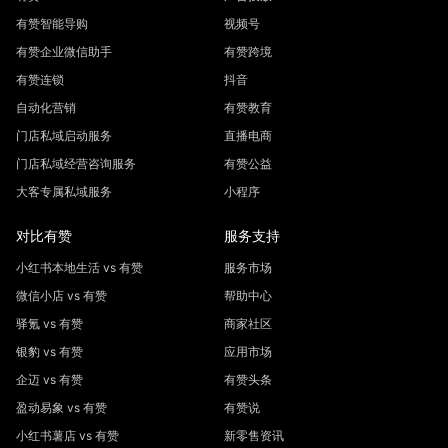
有赞智能导购
视频号
有赞企业微信助手
有赞跨境
有赞连锁
抖音
自动化营销
有赞教育
门店私域启动服务
直播电商
门店私域经营咨询服务
有赞公益
大客专属私域服务
小程序
对比有赞
服务支持
小红书本地生活 vs 有赞
服务市场
微信小店 vs 有赞
帮助中心
驿氪 vs 有赞
商家社区
银豹 vs 有赞
应用市场
企迈 vs 有赞
有赞头条
盈动易象 vs 有赞
有赞说
小红书薯店 vs 有赞
新零售资讯