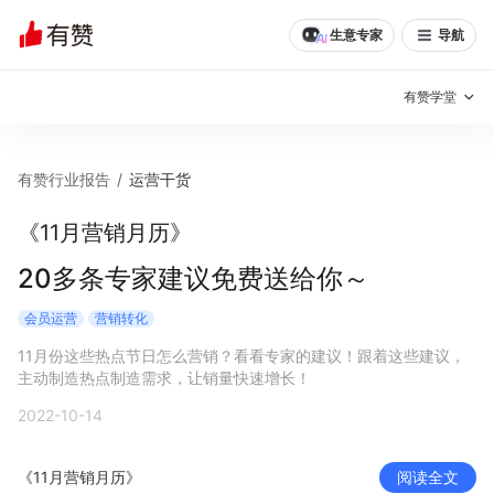
生意专家
导航
有赞学堂
有赞说增长
有赞行业报告
/
运营干货
私域日历
增长方法
《11月营销月历》
有赞说案例拆解
有赞专家说
20多条专家建议免费送给你～
有赞成功案例
新零售最佳实践
会员运营
营销转化
11月份这些热点节日怎么营销？看看专家的建议！跟着这些建议，
面对面聊增长
主动制造热点制造需求，让销量快速增长！
2022-10-14
有赞春季发布会
实干家直播间
新零售大会
新零售茶会
《11月营销月历》
阅读全文