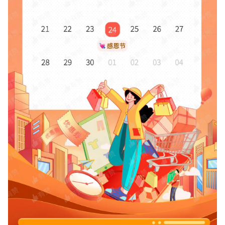
增长俱乐部
增长俱乐部
有赞商盟
商家社区
社群交流
合作共进
入驻有赞
认证代理商
认证服务商
设计服务商
有赞云
数据通服务