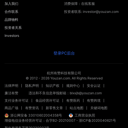
加入我们
消费保障：在线客服
合作联系
投资者联系: investor@youzan.com
品牌物料
投资者关系
Investors
登录PC后台
杭州有赞科技有限公司
© 2012 -
2026
Youzan.com. All Rights Reserved
法律声明
隐私声明
知识产权
规则中心
安全认证
廉洁有赞
违法和不良信息举报邮箱：blxxjb@youzan.com
支付业务许可证
食品经营许可证
有赞医药
有赞跨境
商品广场
有赞资讯
新零售文章
站点地图
关键词地图
浙公网安备 33010602004358号
工商营业执照
增值电信业务经营许可证：合字B2-20210007
-
浙ICP备2020040621号
新出发浙备字第20230002号