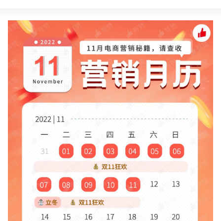
新零售私享会
门店经营增长公开课
AllValue
战略合作
增长产品指南
智库
产品场景库
产品更新动态
帮助中心
行业洞察
品牌消费观
行业报告
新零售资讯
培训课程
私域课程
新零售内参