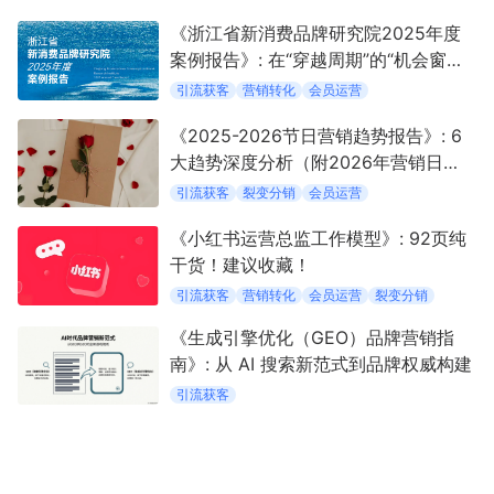
《浙江省新消费品牌研究院2025年度
案例报告》: 在“穿越周期”的“机会窗口”
中定义新消费
引流获客
营销转化
会员运营
《2025-2026节日营销趋势报告》: 6
大趋势深度分析（附2026年营销日
历）
引流获客
裂变分销
会员运营
《小红书运营总监工作模型》: 92页纯
干货！建议收藏！
引流获客
营销转化
会员运营
裂变分销
《生成引擎优化（GEO）品牌营销指
南》: 从 AI 搜索新范式到品牌权威构建
引流获客