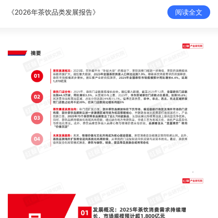
新零售私享会
门店经营增长公开课
《2026年茶饮品类发展报告》
阅读全文
AllValue
战略合作
增长产品指南
智库
产品场景库
产品更新动态
帮助中心
行业洞察
品牌消费观
行业报告
新零售资讯
培训课程
私域课程
新零售内参