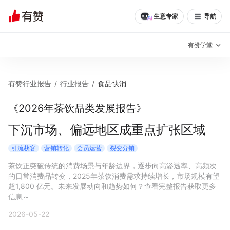
生意专家
导航
有赞学堂
有赞说增长
有赞行业报告
/
行业报告
/
食品快消
私域日历
增长方法
《2026年茶饮品类发展报告》
有赞说案例拆解
有赞专家说
下沉市场、偏远地区成重点扩张区域
有赞成功案例
新零售最佳实践
引流获客
营销转化
会员运营
裂变分销
茶饮正突破传统的消费场景与年龄边界，逐步向高渗透率、高频次
面对面聊增长
的日常消费品转变，2025年茶饮消费需求持续增长，市场规模有望
超1,800 亿元。未来发展动向和趋势如何？查看完整报告获取更多
有赞春季发布会
实干家直播间
信息～
2026-05-22
新零售大会
新零售茶会