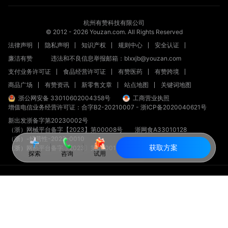
杭州有赞科技有限公司
© 2012 -
2026
Youzan.com. All Rights Reserved
法律声明
隐私声明
知识产权
规则中心
安全认证
廉洁有赞
违法和不良信息举报邮箱：blxxjb@youzan.com
支付业务许可证
食品经营许可证
有赞医药
有赞跨境
商品广场
有赞资讯
新零售文章
站点地图
关键词地图
浙公网安备 33010602004358号
工商营业执照
增值电信业务经营许可证：合字B2-20210007
-
浙ICP备2020040621号
新出发浙备字第20230002号
（浙）网械平台备字【2023】第00008号
浙网食A33010128
（浙）-经营性-2023-0010
获取方案
（浙）网药平台备字〔2023〕第000012-000号
探索
咨询
试用