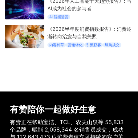
《2026年人工智能十大趋势报告》: 当
AI成为社会的参与者
AI 智能运营
《2026半年度消费指数报告》: 消费逐
渐转向治愈与自我关照
内容种草
营销转化
引流获客
导购成交
有赞陪你一起做好生意
有赞正在帮助宝洁、TCL、农夫山泉等
55,833
个品牌，
赋能
2,058,344
名销售员成交，
成功
与
122,643,473
位消费者建立可持续的客户关