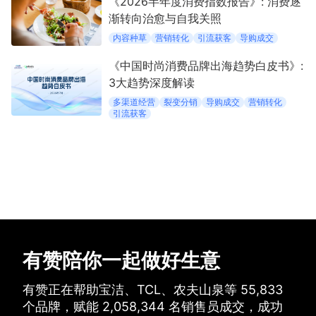
《2026半年度消费指数报告》: 消费逐
渐转向治愈与自我关照
内容种草
营销转化
引流获客
导购成交
《中国时尚消费品牌出海趋势白皮书》:
3大趋势深度解读
多渠道经营
裂变分销
导购成交
营销转化
引流获客
有赞陪你一起做好生意
有赞正在帮助宝洁、TCL、农夫山泉等
55,833
个品牌，
赋能
2,058,344
名销售员成交，
成功