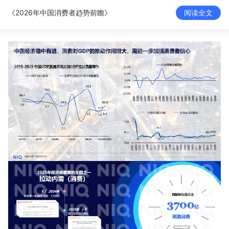
新零售私享会
门店经营增长公开课
《2026年中国消费者趋势前瞻》
阅读全文
AllValue
战略合作
增长产品指南
智库
产品场景库
产品更新动态
帮助中心
行业洞察
品牌消费观
行业报告
新零售资讯
培训课程
私域课程
新零售内参