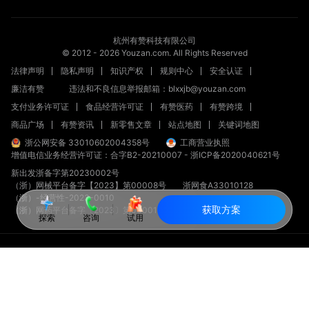
杭州有赞科技有限公司
© 2012 -
2026
Youzan.com. All Rights Reserved
法律声明
隐私声明
知识产权
规则中心
安全认证
廉洁有赞
违法和不良信息举报邮箱：blxxjb@youzan.com
支付业务许可证
食品经营许可证
有赞医药
有赞跨境
商品广场
有赞资讯
新零售文章
站点地图
关键词地图
浙公网安备 33010602004358号
工商营业执照
增值电信业务经营许可证：合字B2-20210007
-
浙ICP备2020040621号
新出发浙备字第20230002号
（浙）网械平台备字【2023】第00008号
浙网食A33010128
（浙）-经营性-2023-0010
获取方案
（浙）网药平台备字〔2023〕第000012-000号
探索
咨询
试用