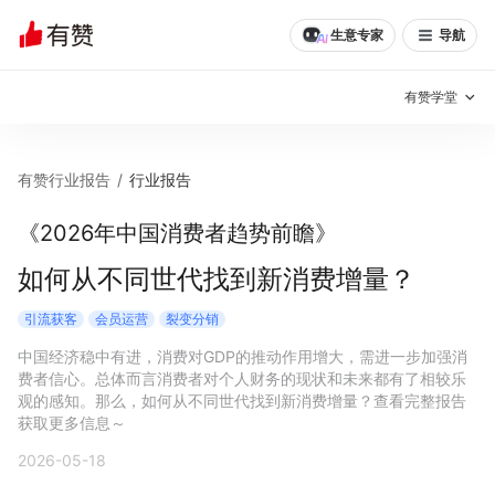
生意专家
导航
有赞学堂
有赞说增长
有赞行业报告
/
行业报告
私域日历
增长方法
《2026年中国消费者趋势前瞻》
有赞说案例拆解
有赞专家说
如何从不同世代找到新消费增量？
有赞成功案例
新零售最佳实践
引流获客
会员运营
裂变分销
中国经济稳中有进，消费对GDP的推动作用增大，需进一步加强消
面对面聊增长
费者信心。总体而言消费者对个人财务的现状和未来都有了相较乐
观的感知。那么，如何从不同世代找到新消费增量？查看完整报告
有赞春季发布会
实干家直播间
获取更多信息～
2026-05-18
新零售大会
新零售茶会