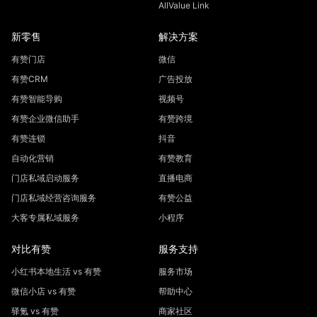
AllValue Link
新零售
解决方案
有赞门店
微信
有赞CRM
广告投放
有赞智能导购
视频号
有赞企业微信助手
有赞跨境
有赞连锁
抖音
自动化营销
有赞教育
门店私域启动服务
直播电商
门店私域经营咨询服务
有赞公益
大客专属私域服务
小程序
对比有赞
服务支持
小红书本地生活 vs 有赞
服务市场
微信小店 vs 有赞
帮助中心
驿氪 vs 有赞
商家社区