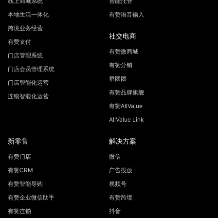
线上商城系统
智能托管
本地生活一体化
有赞语音输入
跨境业务经营
社交电商
有赞支付
有赞微商城
门店管理系统
有赞分销
门店会员管理系统
群团团
门店智能化运营
有赞品牌旗舰
连锁智能化运营
有赞AllValue
AllValue Link
新零售
解决方案
有赞门店
微信
有赞CRM
广告投放
有赞智能导购
视频号
有赞企业微信助手
有赞跨境
有赞连锁
抖音