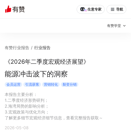
生意专家
导航
有赞学堂
有赞说增长
有赞行业报告
/
行业报告
私域日历
增长方法
《2026年二季度宏观经济展望》
有赞说案例拆解
有赞专家说
能源冲击波下的洞察
有赞成功案例
新零售最佳实践
会员运营
引流获客
营销转化
裂变分销
本报告主要分析：

面对面聊增长
1.二季度经济形势研判；

2.海湾局势的影响分析；

有赞春季发布会
实干家直播间
3.宏观政策与优化方向；

了解更多细节宏观经济细节信息，查看完整报告获取～
新零售大会
新零售茶会
2026-05-08