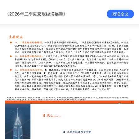
新零售私享会
门店经营增长公开课
《2026年二季度宏观经济展望》
阅读全文
AllValue
战略合作
增长产品指南
智库
产品场景库
产品更新动态
帮助中心
行业洞察
品牌消费观
行业报告
新零售资讯
培训课程
私域课程
新零售内参