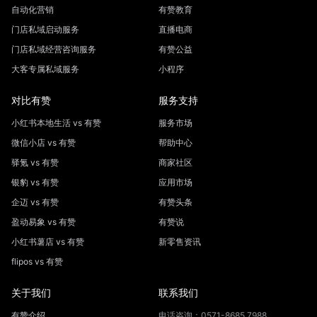
自动化营销
有赞教育
门店私域启动服务
直播电商
门店私域经营咨询服务
有赞公益
大客专属私域服务
小程序
对比有赞
服务支持
小红书本地生活 vs 有赞
服务市场
微信小店 vs 有赞
帮助中心
驿氪 vs 有赞
商家社区
银豹 vs 有赞
应用市场
企迈 vs 有赞
有赞头条
盈动易象 vs 有赞
有赞说
小红书薯店 vs 有赞
新零售资讯
flipos vs 有赞
关于我们
联系我们
有赞介绍
电话咨询：0571-8685 7988