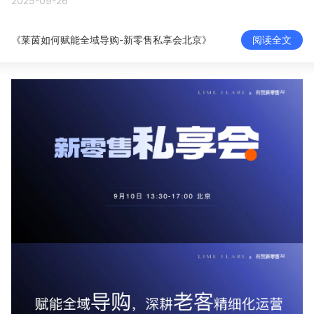
2025-09-26
新零售私享会
门店经营增长公开课
《莱茵如何赋能全域导购-新零售私享会北京》
阅读全文
AllValue
战略合作
增长产品指南
智库
产品场景库
产品更新动态
帮助中心
行业洞察
品牌消费观
行业报告
新零售资讯
培训课程
私域课程
新零售内参