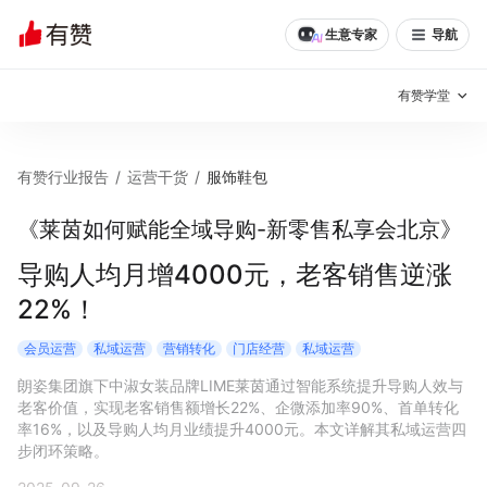
生意专家
导航
有赞学堂
有赞说增长
有赞行业报告
/
运营干货
/
服饰鞋包
私域日历
增长方法
《莱茵如何赋能全域导购-新零售私享会北京》
有赞说案例拆解
有赞专家说
导购人均月增4000元，老客销售逆涨
22%！
有赞成功案例
新零售最佳实践
会员运营
私域运营
营销转化
门店经营
私域运营
面对面聊增长
朗姿集团旗下中淑女装品牌LIME莱茵通过智能系统提升导购人效与
老客价值，实现老客销售额增长22%、企微添加率90%、首单转化
有赞春季发布会
实干家直播间
率16%，以及导购人均月业绩提升4000元。本文详解其私域运营四
步闭环策略。
新零售大会
新零售茶会