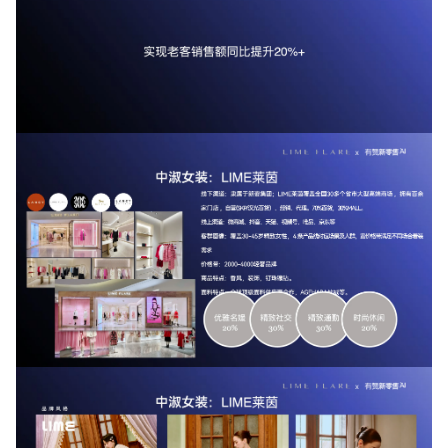
增长俱乐部
增长俱乐部
有赞商盟
商家社区
社群交流
合作共进
入驻有赞
认证代理商
认证服务商
设计服务商
有赞云
数据通服务