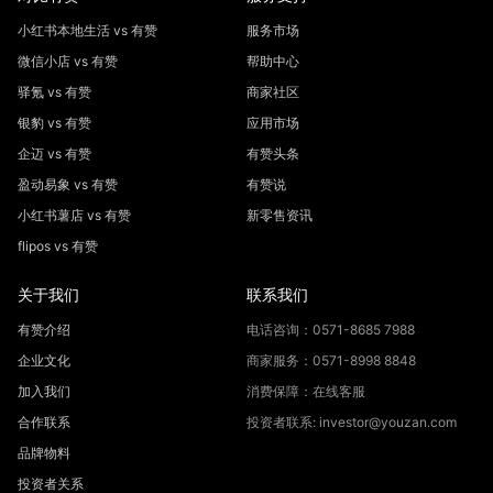
小红书本地生活 vs 有赞
服务市场
微信小店 vs 有赞
帮助中心
驿氪 vs 有赞
商家社区
银豹 vs 有赞
应用市场
企迈 vs 有赞
有赞头条
盈动易象 vs 有赞
有赞说
小红书薯店 vs 有赞
新零售资讯
flipos vs 有赞
关于我们
联系我们
有赞介绍
电话咨询：0571-8685 7988
企业文化
商家服务：0571-8998 8848
加入我们
消费保障：在线客服
合作联系
投资者联系: investor@youzan.com
品牌物料
投资者关系