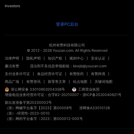
Investors
登录PC后台
杭州有赞科技有限公司
© 2012 -
2026
Youzan.com. All Rights Reserved
法律声明
隐私声明
知识产权
规则中心
安全认证
廉洁有赞
违法和不良信息举报邮箱：blxxjb@youzan.com
支付业务许可证
食品经营许可证
有赞医药
有赞跨境
商品广场
有赞资讯
新零售文章
站点地图
关键词地图
浙公网安备 33010602004358号
工商营业执照
增值电信业务经营许可证：合字B2-20210007
-
浙ICP备2020040621号
新出发浙备字第20230002号
（浙）网械平台备字【2023】第00008号
浙网食A33010128
（浙）-经营性-2023-0010
获取方案
（浙）网药平台备字〔2023〕第000012-000号
探索
咨询
试用