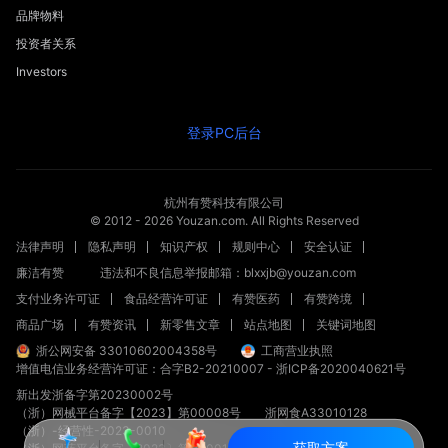
品牌物料
投资者关系
Investors
登录PC后台
杭州有赞科技有限公司
© 2012 -
2026
Youzan.com. All Rights Reserved
法律声明
隐私声明
知识产权
规则中心
安全认证
廉洁有赞
违法和不良信息举报邮箱：blxxjb@youzan.com
支付业务许可证
食品经营许可证
有赞医药
有赞跨境
商品广场
有赞资讯
新零售文章
站点地图
关键词地图
浙公网安备 33010602004358号
工商营业执照
增值电信业务经营许可证：合字B2-20210007
-
浙ICP备2020040621号
新出发浙备字第20230002号
（浙）网械平台备字【2023】第00008号
浙网食A33010128
（浙）-经营性-2023-0010
获取方案