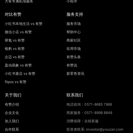
大客专属私域服务
小程序
对比有赞
服务支持
小红书本地生活 vs 有赞
服务市场
微信小店 vs 有赞
帮助中心
驿氪 vs 有赞
商家社区
银豹 vs 有赞
应用市场
企迈 vs 有赞
有赞头条
盈动易象 vs 有赞
有赞说
小红书薯店 vs 有赞
新零售资讯
flipos vs 有赞
关于我们
联系我们
有赞介绍
电话咨询：0571-8685 7988
企业文化
商家服务：0571-8998 8848
加入我们
消费保障：在线客服
合作联系
投资者联系: investor@youzan.com