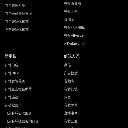
有赞微商城
门店管理系统
有赞分销
门店会员管理系统
群团团
门店智能化运营
有赞品牌旗舰
连锁智能化运营
有赞AllValue
AllValue Link
新零售
解决方案
有赞门店
微信
有赞CRM
广告投放
有赞智能导购
视频号
有赞企业微信助手
有赞跨境
有赞连锁
抖音
自动化营销
有赞教育
门店私域启动服务
直播电商
门店私域经营咨询服务
有赞公益