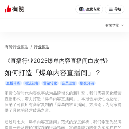
生意专家
导航
有赞学堂
有赞说增长
有赞行业报告
/
行业报告
私域日历
增长方法
《直播行业2025爆单内容直播间白皮书》
有赞说案例拆解
有赞专家说
如何打造「爆单内容直播间」？
有赞成功案例
新零售最佳实践
直播带货
引流获客
营销转化
会员运营
裂变分销
消费心智时代内容叙事成为品牌增长的新引擎，我们需要优化经营
面对面聊增长
直播形式，着力打造「爆单内容直播间」。本报告系统性地总结并
归纳了可供所有商家复制的「爆单内容直播间」方法论，为商家提
有赞春季发布会
实干家直播间
供了具体的经营破局之道。 

通过对七大「爆单内容直播间」范式的深度解析，我们希望为品牌
新零售大会
新零售茶会
提供一份从理论到实践的行动指南，将叙事能力转化为实实在在的