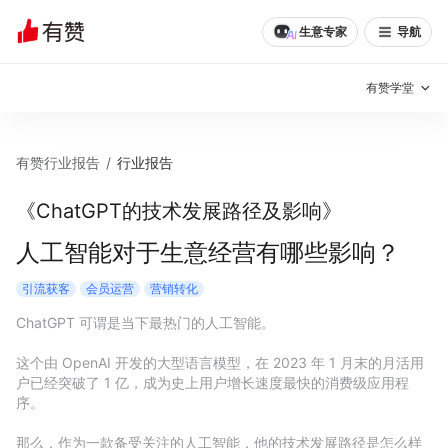
生意专家
导航
有赞学堂
有赞说增长
有赞行业报告
/
行业报告
私域日历
增长方法
《ChatGPT的技术发展路径及影响》
有赞说案例拆解
有赞专家说
人工智能对于生意经营有哪些影响？
有赞成功案例
新零售最佳实践
引流获客
会员运营
营销转化
ChatGPT 可谓是当下最热门的人工智能。

面对面聊增长
这个由 OpenAI 开发的大型语言模型，在 2023 年 1 月末的月活用
有赞春季发布会
实干家直播间
户已经突破了 1 亿，成为史上用户增长速度最快的消费级应用程
序。

新零售大会
新零售茶会
那么，作为一款备受关注的人工智能，他的技术发展路径是怎么样