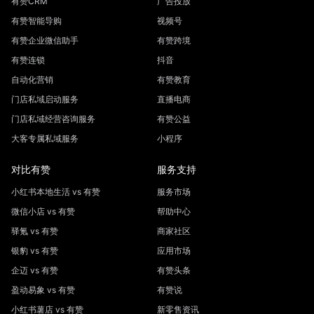
有赞CRM
广告投放
有赞智能导购
视频号
有赞企业微信助手
有赞跨境
有赞连锁
抖音
自动化营销
有赞教育
门店私域启动服务
直播电商
门店私域经营咨询服务
有赞公益
大客专属私域服务
小程序
对比有赞
服务支持
小红书本地生活 vs 有赞
服务市场
微信小店 vs 有赞
帮助中心
驿氪 vs 有赞
商家社区
银豹 vs 有赞
应用市场
企迈 vs 有赞
有赞头条
盈动易象 vs 有赞
有赞说
小红书薯店 vs 有赞
新零售资讯