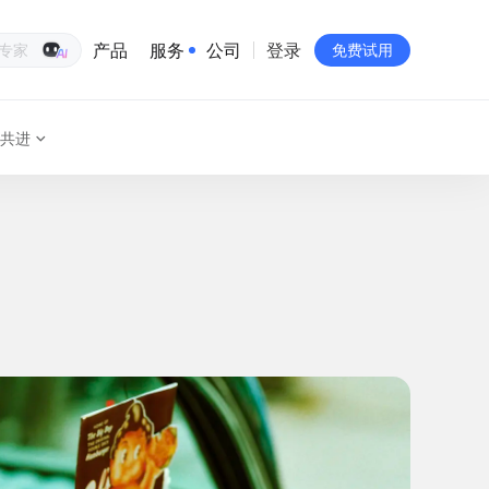
产品
服务
公司
登录
生意专家
免费试用
共进
有赞简介
投资者关系
品牌物料下载
员工验证
有赞公益
站点地图