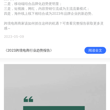
二是，移动端结合品牌化趋势更明显；

新零售私享会
门店经营增长公开课
三是，短视频，网红，内容营销引流成为主流流量模式；

四是，海外线上线下相结合成为2023年品牌企业的新趋势。

AllValue
战略合作
跨境电商商家该如何抓住这样的机遇？可查看完整报告获取更多灵
感～
增长产品指南
2023-05-09
智库
产品场景库
《2023跨境电商行业趋势报告》
阅读全文
产品更新动态
帮助中心
行业洞察
品牌消费观
行业报告
新零售资讯
培训课程
私域课程
新零售内参