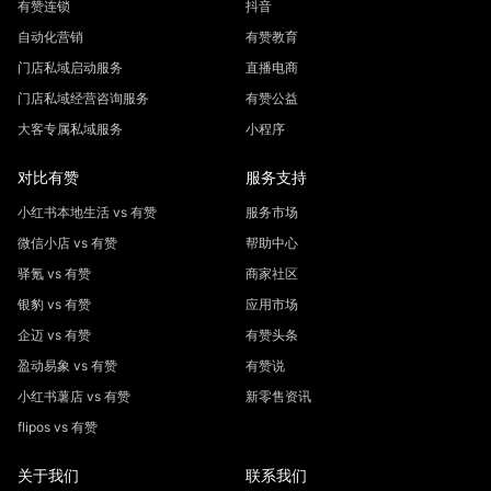
有赞连锁
抖音
自动化营销
有赞教育
门店私域启动服务
直播电商
门店私域经营咨询服务
有赞公益
大客专属私域服务
小程序
对比有赞
服务支持
小红书本地生活 vs 有赞
服务市场
微信小店 vs 有赞
帮助中心
驿氪 vs 有赞
商家社区
银豹 vs 有赞
应用市场
企迈 vs 有赞
有赞头条
盈动易象 vs 有赞
有赞说
小红书薯店 vs 有赞
新零售资讯
flipos vs 有赞
关于我们
联系我们