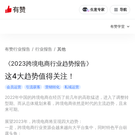
生意专家
导航
有赞学堂
有赞说增长
有赞行业报告
/
行业报告
/
其他
私域日历
增长方法
《2023跨境电商行业趋势报告》
有赞说案例拆解
有赞专家说
这4大趋势值得关注！
有赞成功案例
新零售最佳实践
会员运营
引流获客
营销转化
私域运营
2022年中国的跨境电商在经历了前几年的高歌猛进，进入了调整转
面对面聊增长
型期。而从总体规划来看，跨境电商依然是时代的主流趋势，且未
来可期。

有赞春季发布会
实干家直播间
展望2023年，跨境电商将呈现四大趋势：

一是，跨境电商行业资源会越来越向大平台集中，同时特色平台崭
新零售大会
新零售茶会
露头角；
