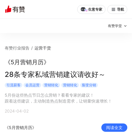
生意专家
导航
有赞学堂
有赞说增长
有赞行业报告
/
运营干货
私域日历
增长方法
《5月营销月历》
有赞说案例拆解
有赞专家说
28条专家私域营销建议请收好～
有赞成功案例
新零售最佳实践
引流获客
会员运营
营销转化
营销转化
裂变分销
5月份这些热点节日怎么营销？看看专家的建议！

面对面聊增长
跟着这些建议，主动制造热点制造需求，让销量快速增长！
2024-04-02
有赞春季发布会
实干家直播间
新零售大会
新零售茶会
《5月营销月历》
阅读全文