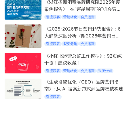
《浙江省新消费品牌研究院2025年度
案例报告》: 在“穿越周期”的“机会窗口”
中定义新消费
引流获客
营销转化
会员运营
《2025-2026节日营销趋势报告》: 6
大趋势深度分析（附2026年营销日
历）
引流获客
裂变分销
会员运营
《小红书运营总监工作模型》: 92页纯
干货！建议收藏！
引流获客
营销转化
会员运营
裂变分销
《生成引擎优化（GEO）品牌营销指
南》: 从 AI 搜索新范式到品牌权威构建
引流获客