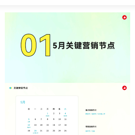
新零售私享会
门店经营增长公开课
AllValue
战略合作
增长产品指南
智库
产品场景库
产品更新动态
帮助中心
行业洞察
品牌消费观
行业报告
新零售资讯
培训课程
私域课程
新零售内参