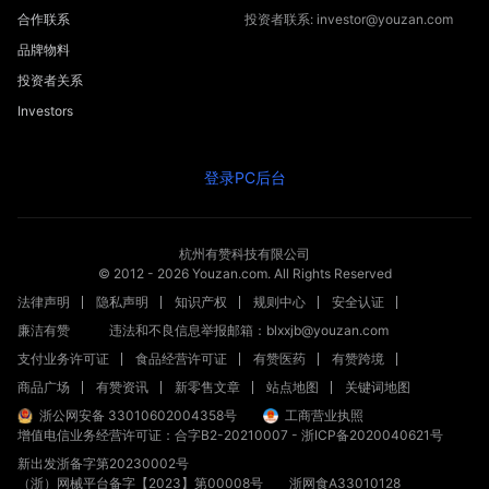
合作联系
投资者联系: investor@youzan.com
品牌物料
投资者关系
Investors
登录PC后台
杭州有赞科技有限公司
© 2012 -
2026
Youzan.com. All Rights Reserved
法律声明
隐私声明
知识产权
规则中心
安全认证
廉洁有赞
违法和不良信息举报邮箱：blxxjb@youzan.com
支付业务许可证
食品经营许可证
有赞医药
有赞跨境
商品广场
有赞资讯
新零售文章
站点地图
关键词地图
浙公网安备 33010602004358号
工商营业执照
增值电信业务经营许可证：合字B2-20210007
-
浙ICP备2020040621号
新出发浙备字第20230002号
（浙）网械平台备字【2023】第00008号
浙网食A33010128