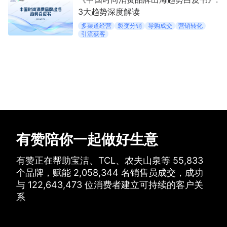
3大趋势深度解读
多渠道经营
裂变分销
导购成交
营销转化
引流获客
有赞陪你一起做好生意
有赞正在帮助宝洁、TCL、农夫山泉等
55,833
个品牌，
赋能
2,058,344
名销售员成交，
成功
与
122,643,473
位消费者建立可持续的客户关
系