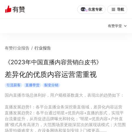
生意专家
导航
有赞学堂
有赞说增长
有赞行业报告
/
行业报告
私域日历
增长方法
《2023年中国直播内容营销白皮书》
有赞说案例拆解
有赞专家说
差异化的优质内容运营需重视
有赞成功案例
新零售最佳实践
引流获客
直播带货
裂变分销
国内直播市场总体利好，用户规模基数庞大，表现出的趋势如下：

面对面聊增长
直播发展趋势1：各平台直播业务深挖垂直领域，差异化内容运营

有赞春季发布会
实干家直播间
直播发展趋势2：各平台通过明星+优质内容+直播的形式，实现平
台流量提升，从而促进品牌曝光和转化；“明星+优质内容+户外直
播”模式具有高潜力，大范围场景更能深层次的展现该模式；大范围
新零售大会
新零售茶会
场景拍摄难度大，在设备网络和策划安排上门槛更高......
