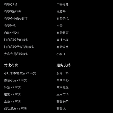
有赞CRM
广告投放
有赞智能导购
视频号
有赞企业微信助手
有赞跨境
有赞连锁
抖音
自动化营销
有赞教育
门店私域启动服务
直播电商
门店私域经营咨询服务
有赞公益
大客专属私域服务
小程序
对比有赞
服务支持
小红书本地生活 vs 有赞
服务市场
微信小店 vs 有赞
帮助中心
驿氪 vs 有赞
商家社区
银豹 vs 有赞
应用市场
企迈 vs 有赞
有赞头条
盈动易象 vs 有赞
有赞说