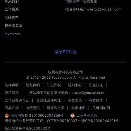
加入我们
消费保障：在线客服
合作联系
投资者联系: investor@youzan.com
品牌物料
投资者关系
Investors
登录PC后台
杭州有赞科技有限公司
© 2012 -
2026
Youzan.com. All Rights Reserved
法律声明
隐私声明
知识产权
规则中心
安全认证
廉洁有赞
违法和不良信息举报邮箱：blxxjb@youzan.com
支付业务许可证
食品经营许可证
有赞医药
有赞跨境
商品广场
有赞资讯
新零售文章
站点地图
关键词地图
浙公网安备 33010602004358号
工商营业执照
增值电信业务经营许可证：合字B2-20210007
-
浙ICP备2020040621号
新出发浙备字第20230002号