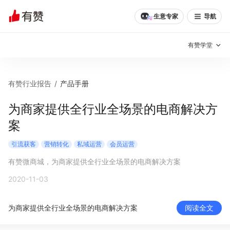
生意专家
导航
有赞学堂
有赞说增长
有赞行业报告
/
产品手册
私域日历
增长方法
为商家提供全行业全场景的电商解决方
案
有赞说案例拆解
有赞专家说
引流获客
营销转化
私域运营
会员运营
有赞成功案例
新零售最佳实践
有赞微商城，为商家提供全行业全场景的电商解决方案
面对面聊增长
2020-11-03
有赞春季发布会
实干家直播间
为商家提供全行业全场景的电商解决方案
阅读全文
新零售大会
新零售茶会