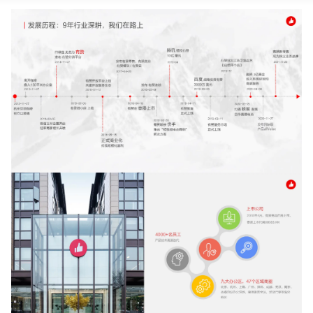
新零售私享会
门店经营增长公开课
AllValue
战略合作
增长产品指南
智库
产品场景库
产品更新动态
帮助中心
行业洞察
品牌消费观
行业报告
新零售资讯
培训课程
私域课程
新零售内参