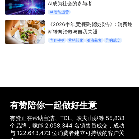
AI成为社会的参与者
AI 智能运营
《2026半年度消费指数报告》: 消费逐
渐转向治愈与自我关照
内容种草
营销转化
引流获客
导购成交
有赞陪你一起做好生意
有赞正在帮助宝洁、TCL、农夫山泉等
55,833
个品牌，
赋能
2,058,344
名销售员成交，
成功
与
122,643,473
位消费者建立可持续的客户关