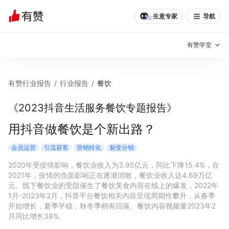
生意专家
导航
有赞学堂
有赞说增长
有赞行业报告
/
行业报告
/
餐饮
私域日历
增长方法
《2023抖音生活服务餐饮专题报告》
有赞说案例拆解
有赞专家说
用抖音做餐饮是个新出路？
有赞成功案例
新零售最佳实践
会员运营
引流获客
营销转化
裂变分销
2020年受疫情影响，餐饮业收入为3.95亿元，同比下降15.4%，在
面对面聊增长
2021年，疫情的负面影响正在逐渐消散，餐饮业收入达4.69万亿
元。线下餐饮业的受阻催生了餐饮美食内容在线上的爆发，2022年
有赞春季发布会
实干家直播间
1月-2023年2月，抖音平台餐饮相关内容呈现周期性攀升，从春季
开始增长，夏季平稳，秋冬季稍有回落。餐饮内容视频量2023年2
月同比增长38%。

新零售大会
新零售茶会