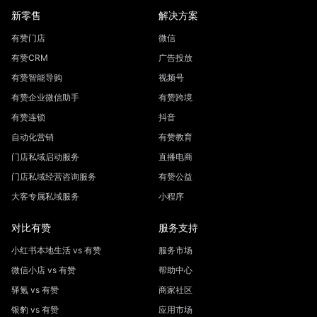
新零售
解决方案
有赞门店
微信
有赞CRM
广告投放
有赞智能导购
视频号
有赞企业微信助手
有赞跨境
有赞连锁
抖音
自动化营销
有赞教育
门店私域启动服务
直播电商
门店私域经营咨询服务
有赞公益
大客专属私域服务
小程序
对比有赞
服务支持
小红书本地生活 vs 有赞
服务市场
微信小店 vs 有赞
帮助中心
驿氪 vs 有赞
商家社区
银豹 vs 有赞
应用市场