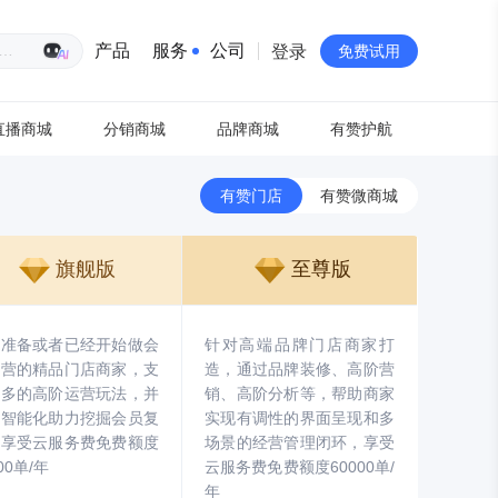
生意专家
产品
服务
公司
登录
免费试用
直播商城
分销商城
品牌商城
有赞护航
有赞简介
投资者关系
有赞门店
有赞微商城
品牌物料下载
旗舰版
至尊版
员工验证
有赞公益
对准备或者已经开始做会
针对高端品牌门店商家打
运营的精品门店商家，支
造，通过品牌装修、高阶营
站点地图
更多的高阶运营玩法，并
销、高阶分析等，帮助商家
过智能化助力挖掘会员复
实现有调性的界面呈现和多
，享受云服务费免费额度
场景的经营管理闭环，享受
00单/年
云服务费免费额度60000单/
年