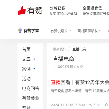
公域获客
全渠道销售
多渠道和内容营销
拓宽渠道和提升
有赞学堂
有赞说增长
面对面聊增长
首页
电商资讯
直播电商
直播电商
文章
共10001篇相关文章
案例
直播电商
活动
社区团购
直播电商
直播
回看｜有赞12周年大
电商问答
门店新零售
社区团购
有赞说向您发出邀请：有赞 12周年大
有赞美业
小程序
门店新零售
2024-11-12 09:59:03
6.6k
专题
微信电商
小程序