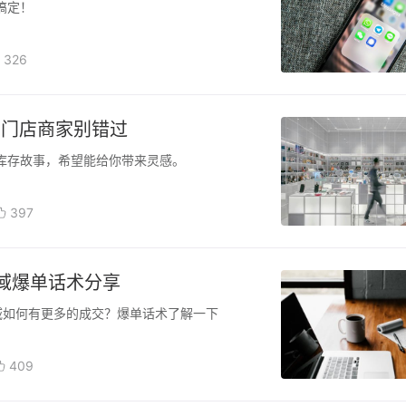
搞定！
326
？门店商家别错过
库存故事，希望能给你带来灵感。
397
域爆单话术分享
域如何有更多的成交？爆单话术了解一下
409