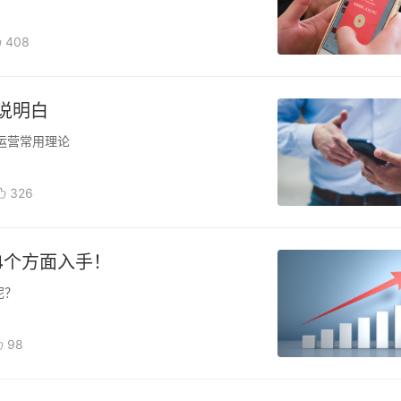
408
说明白
运营常用理论
326
4个方面入手！
呢？
98