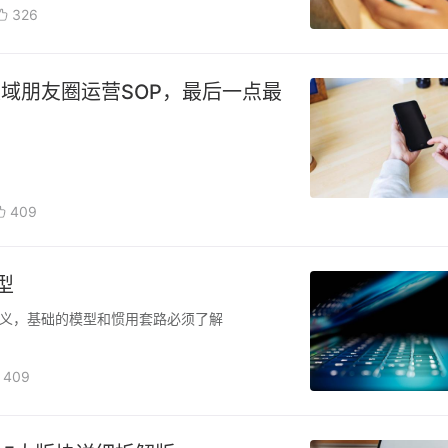
326
域朋友圈运营SOP，最后一点最
409
型
义，基础的模型和惯用套路必须了解
409