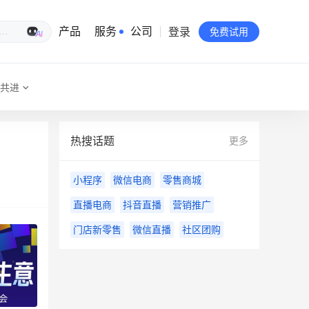
登录
生意专家
产品
服务
公司
免费试用
共进
有赞简介
投资者关系
热搜话题
更多
品牌物料下载
小程序
微信电商
零售商城
员工验证
直播电商
抖音直播
营销推广
有赞公益
门店新零售
微信直播
社区团购
站点地图