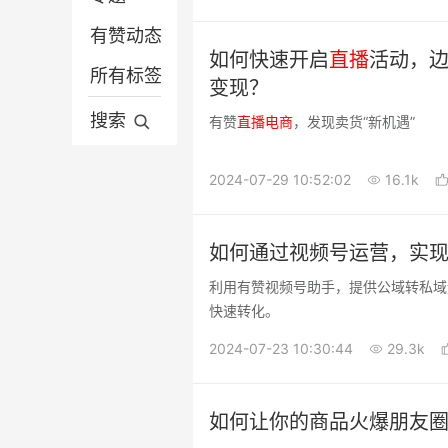
有赞动态
营销推广
微信电商
如何快速开启
直播
活动，
所有标签
平台电商
营销推广
变现？
分销供货
平台电商
搜索
有赞
直播
电商
，发现卖货“新机遇”
有赞动态
2024-07-29 10:52:02
16.1k
如何通过视频号运营，实
利用有赞视频号助手，提供公域转私域
快速转化。
2024-07-23 10:30:44
29.3k
如何让你的商品火爆朋友