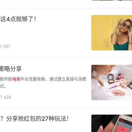
这4点就够了！
361
策略分享
脱传统
电商
平台流量依赖，通过建立直接与消费
式。
424
？分享抢红包的27种玩法！