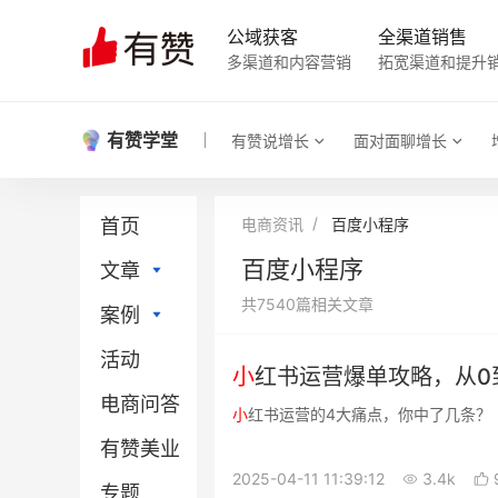
公域获客
全渠道销售
多渠道和内容营销
拓宽渠道和提升
有赞学堂
有赞说增长
面对面聊增长
首页
电商资讯
百度小程序
百度小程序
文章
共7540篇相关文章
案例
直播电商
活动
社区团购
直播电商
小
红书运营爆单攻略，从0
电商问答
门店新零售
社区团购
小
红书运营的4大痛点，你中了几条？
有赞美业
小程序
门店新零售
2025-04-11 11:39:12
3.4k
专题
微信电商
小程序