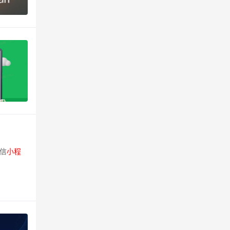
信
小
程