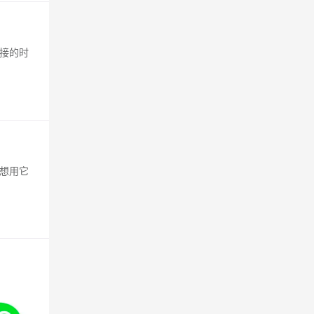
接的时
想用它