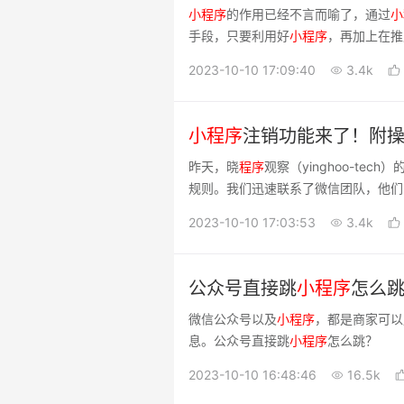
小
程序
的作用已经不言而喻了，通过
小
手段，只要利用好
小
程序
，再加上在推
序
，不管是推广企业，还是推广产品，
2023-10-10 17:09:40
3.4k
小
程序
注销功能来了！附
昨天，晓
程序
观察（yinghoo-te
规则。我们迅速联系了微信团队，他们
来，
小
程序
注销功能即将正式推出
2023-10-10 17:03:53
3.4k
公众号直接跳
小
程序
怎么
微信公众号以及
小
程序
，都是商家可以
息。公众号直接跳
小
程序
怎么跳？
2023-10-10 16:48:46
16.5k