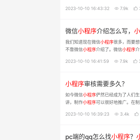
种需求,非常的实用.那这些微信
小
程序
2023-10-10 16:43:32
7.9k
微信
小
程序
介绍怎么写，
我们知道现在微信
小
程序
很多，而要想
不靠微信
小
程序
介绍了。微信
小
程序
介
途。
2023-10-10 16:41:59
7.9k
小
程序
审核需要多久？
如今微信
小
程序
俨然已经成为了人们生
讲，制作
小
程序
可以很好地推广。在制
2023-10-10 16:39:23
3.4k
pc端的qq怎么找
小
程序
？