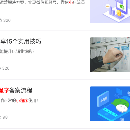
运营解决方案，实现微信视频号、微信
小
店流量
326
享15个实用技巧
能提升店铺业绩的？
326
程序
备案流程
响正常的
小
程序
使用！
98