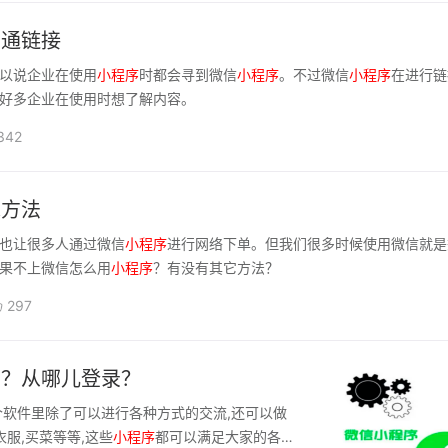
普通链接
以说企业在使用
小
程序
时都会寻到微信
小
程序
。不过微信
小
程序
在进行链
好多企业在使用时想了解内容。
342
求方法
也让很多人通过微信
小
程序
进行网络下单。但我们很多时候使用微信就是
果不上微信怎么用
小
程序
？有没有其它方法？
297
里？从哪儿登录？
个软件里除了可以进行各种方式的交流,还可以做
衣服,买菜等等,这些
小
程序
都可以满足大家的各