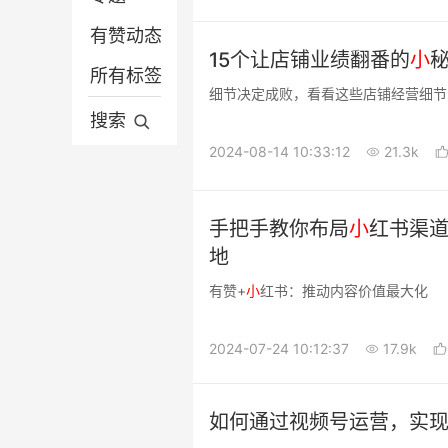
有赞动态
营销推广
微信电商
15个让店铺业绩翻番的
小
所有标签
平台电商
营销推广
细节决定成败，看看这些店铺经营细节
分销供货
平台电商
搜索
2024-08-14 10:33:12
21.3k
有赞动态
手把手教你布局
小
红书渠道
地
有赞+
小
红书：推动内容价值最大化
2024-07-24 10:12:37
17.9k
如何通过视频号运营，实