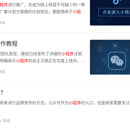
程序
进行推广，也成为网上经营不可缺少的一种
广着计划方案做的比较到位，都能借助于
小
程
以及促进商品的订单
98
操作教程
ch）的团队发现，微信已经发布了详细的
小
程序
注销
明确表示
小
程序
的自主注销正在灰度上线中。看
98
跳？
用来进行品牌宣传的方式。公众号作为
小
程序
的入口，也是商家需要关注
306