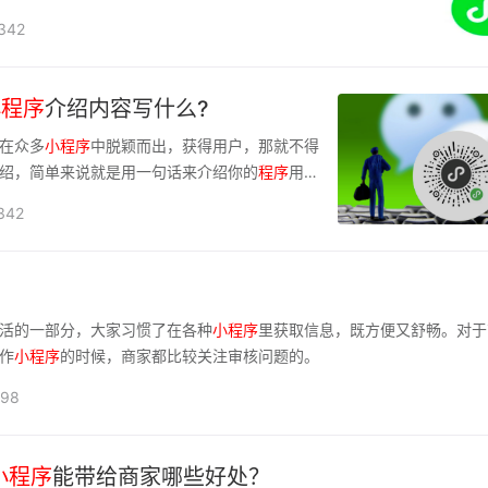
入口在哪里
342
小
程序
介绍内容写什么?
在众多
小
程序
中脱颖而出，获得用户，那就不得
绍，简单来说就是用一句话来介绍你的
程序
用
342
活的一部分，大家习惯了在各种
小
程序
里获取信息，既方便又舒畅。对于
作
小
程序
的时候，商家都比较关注审核问题的。
98
小
程序
能带给商家哪些好处？