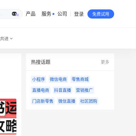
登录
生意专家
产品
服务
公司
免费试用
共进
有赞简介
投资者关系
热搜话题
更多
品牌物料下载
小程序
微信电商
零售商城
员工验证
直播电商
抖音直播
营销推广
有赞公益
门店新零售
微信直播
社区团购
站点地图