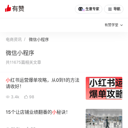
生意专家
导航
有赞学堂
电商资讯
微信小程序
有赞说增长
微信小程序
私域日历
增长方法
共11675篇相关文章
有赞说案例拆解
有赞专家说
小
红书运营爆单攻略，从0到1的方法
有赞成功案例
新零售最佳实践
请收好！
面对面聊增长
3.4k
98
有赞春季发布会
实干家直播间
15个让店铺业绩翻番的
小
秘诀！
新零售大会
新零售茶会