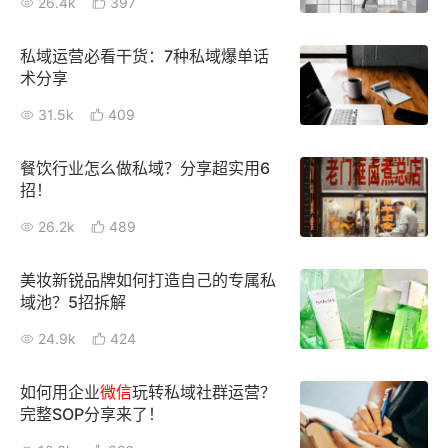
26.4k
397
增长俱乐部
私域运营必看干货：7种私域爆单话
术分享
增长俱乐部
有赞商盟
31.5k
409
商家社区
社群交流
餐饮行业怎么做私域？分享超实用6
合作共进
招！
26.2k
489
入驻有赞
认证代理商
认证服务商
设计服务商
美妆新锐品牌如何打造自己的专属私
域池？5招拆解
有赞云
数据通服务
24.9k
424
如何用企业
微信
玩转私域社群运营？
完整SOP分享来了！