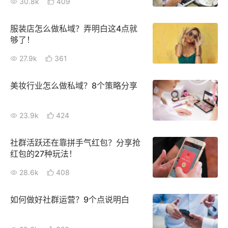
30.8k
409
服装店怎么做私域？弄明白这4点就
够了！
27.9k
361
美妆行业怎么做私域？8个策略分享
23.9k
424
社群活跃还在靠拼手气红包？分享抢
红包的27种玩法！
28.6k
408
如何做好社群运营？9个点说明白