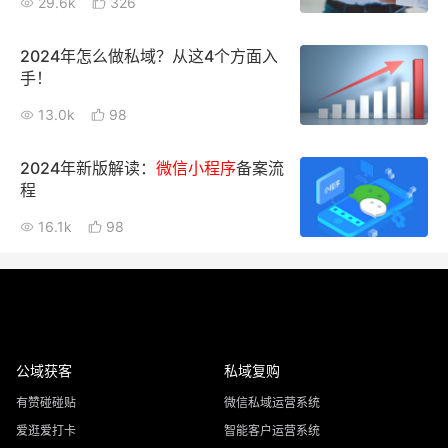
29.6k
326
2024年怎么做私域？从这4个方面入
手！
13.0k
98
2024年新版解读：
微信
小
程序
备案流
程
16.1k
98
公域获客
私域复购
有赞碰碰贴
微信私域运营系统
爱逛爱打卡
智能客户运营系统