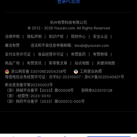
登录PC后台
杭州有赞科技有限公司
© 2012 -
2026
Youzan.com. All Rights Reserved
法律声明
隐私声明
知识产权
规则中心
安全认证
廉洁有赞
违法和不良信息举报邮箱：blxxjb@youzan.com
支付业务许可证
食品经营许可证
有赞医药
有赞跨境
商品广场
有赞资讯
新零售文章
站点地图
关键词地图
浙公网安备 33010602004358号
工商营业执照
增值电信业务经营许可证：合字B2-20210007
-
浙ICP备2020040621号
新出发浙备字第20230002号
（浙）网械平台备字【2023】第00008号
浙网食A33010128
（浙）-经营性-2023-0010
（浙）网药平台备字〔2023〕第000012-000号