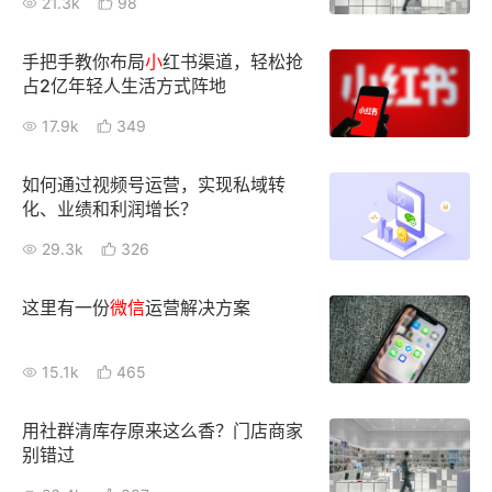
21.3k
98
新零售私享会
门店经营增长公开课
手把手教你布局
小
红书渠道，轻松抢
AllValue
战略合作
占2亿年轻人生活方式阵地
17.9k
349
增长产品指南
智库
产品场景库
如何通过视频号运营，实现私域转
化、业绩和利润增长？
产品更新动态
帮助中心
29.3k
326
行业洞察
这里有一份
微信
运营解决方案
品牌消费观
行业报告
15.1k
465
新零售资讯
用社群清库存原来这么香？门店商家
培训课程
别错过
私域课程
新零售内参