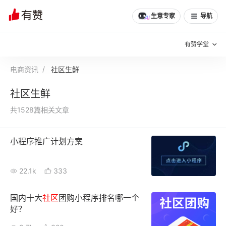
生意专家
导航
有赞学堂
电商资讯
社区生鲜
有赞说增长
社区生鲜
私域日历
增长方法
共1528篇相关文章
有赞说案例拆解
有赞专家说
小程序推广计划方案
有赞成功案例
新零售最佳实践
面对面聊增长
22.1k
333
有赞春季发布会
实干家直播间
国内十大
社区
团购小程序排名哪一个
好？
新零售大会
新零售茶会