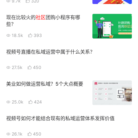
9.7k
320
新零售私享会
门店经营增长公开课
现在比较火的
社区
团购小程序有哪
AllValue
战略合作
些？
18.5k
393
增长产品指南
智库
产品场景库
视频号直播在私域运营中属于什么关系？
产品更新动态
帮助中心
27.5k
450
行业洞察
美业如何做运营私域？5个大点概要
品牌消费观
行业报告
25.0k
424
新零售资讯
视频号如何才能结合现有的私域运营体系发挥价值
培训课程
26.1k
450
私域课程
新零售内参