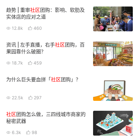
趋势 | 重审
社区
团购：影响、软肋及
实体店的应对之道
12.8k
460
资讯 | 左手直播，右手
社区
团购，百
果园靠什么破圈？
18.7k
459
为什么巨头要血拼「
社区
团购」？
22.5k
297
社区
团购怎么做，三四线城市商家的
秘密武器
6.3k
98