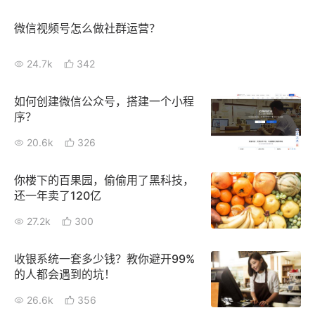
微信视频号怎么做社群运营？
增长俱乐部
增长俱乐部
有赞商盟
24.7k
342
商家社区
社群交流
如何创建微信公众号，搭建一个小程
序？
合作共进
20.6k
326
入驻有赞
认证代理商
你楼下的百果园，偷偷用了黑科技，
认证服务商
设计服务商
还一年卖了120亿
27.2k
300
有赞云
数据通服务
收银系统一套多少钱？教你避开99%
的人都会遇到的坑！
26.6k
356