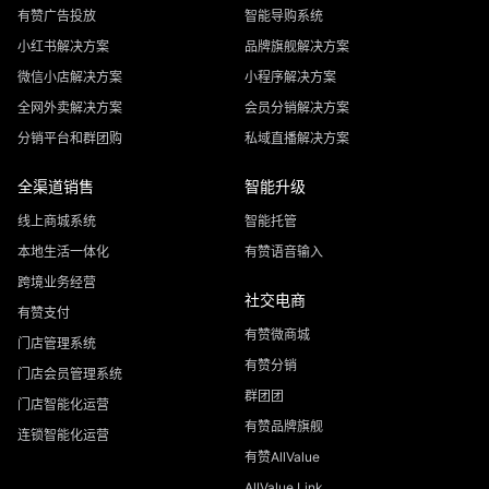
有赞广告投放
智能导购系统
小红书解决方案
品牌旗舰解决方案
微信小店解决方案
小程序解决方案
全网外卖解决方案
会员分销解决方案
分销平台和群团购
私域直播解决方案
全渠道销售
智能升级
线上商城系统
智能托管
本地生活一体化
有赞语音输入
跨境业务经营
社交电商
有赞支付
有赞微商城
门店管理系统
有赞分销
门店会员管理系统
群团团
门店智能化运营
有赞品牌旗舰
连锁智能化运营
有赞AllValue
AllValue Link