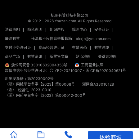
杭州有赞科技有限公司
© 2012 -
2026
Youzan.com. All Rights Reserved
法律声明
隐私声明
知识产权
规则中心
安全认证
廉洁有赞
违法和不良信息举报邮箱：blxxjb@youzan.com
支付业务许可证
食品经营许可证
有赞医药
有赞跨境
商品广场
有赞资讯
新零售文章
站点地图
关键词地图
浙公网安备 33010602004358号
工商营业执照
增值电信业务经营许可证：合字B2-20210007
-
浙ICP备2020040621号
新出发浙备字第20230002号
（浙）网械平台备字【2023】第00008号
浙网食A33010128
（浙）-经营性-2023-0010
（浙）网药平台备字〔2023〕第000012-000号
体验商城