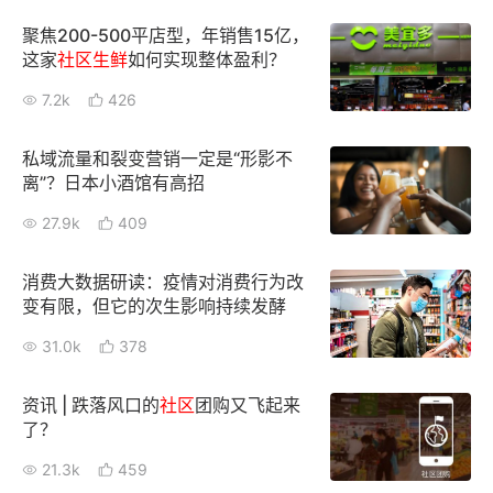
聚焦200-500平店型，年销售15亿，
这家
社区
生鲜
如何实现整体盈利？
7.2k
426
私域流量和裂变营销一定是“形影不
离”？日本小酒馆有高招
27.9k
409
消费大数据研读：疫情对消费行为改
变有限，但它的次生影响持续发酵
31.0k
378
资讯 | 跌落风口的
社区
团购又飞起来
了？
21.3k
459