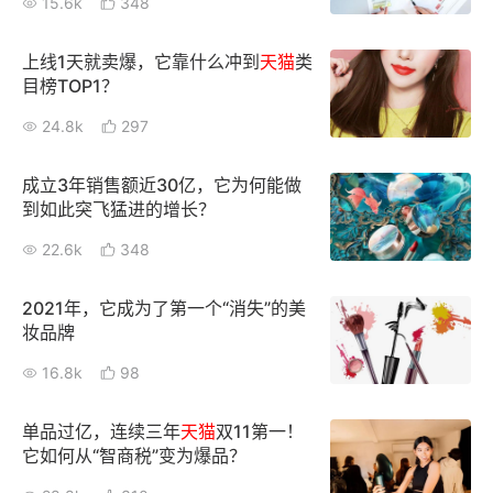
15.6k
348
新零售私享会
门店经营增长公开课
上线1天就卖爆，它靠什么冲到
天猫
类
AllValue
战略合作
目榜TOP1？
24.8k
297
增长产品指南
智库
产品场景库
成立3年销售额近30亿，它为何能做
到如此突飞猛进的增长？
产品更新动态
帮助中心
22.6k
348
行业洞察
2021年，它成为了第一个“消失”的美
妆品牌
品牌消费观
行业报告
16.8k
98
新零售资讯
单品过亿，连续三年
天猫
双11第一！
培训课程
它如何从“智商税”变为爆品？
私域课程
新零售内参