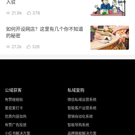
入驻
21.9k
378
如何开设网店？这里有几个你不知道
的秘密
27.2k
326
公域获客
私域复购
有赞碰碰贴
微信私域运营系统
爱逛爱打卡
智能客户运营系统
优质内容加热
营销自动化系统
有赞广告投放
智能导购系统
小红书解决方案
品牌旗舰解决方案