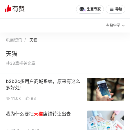
生意专家
导航
有赞学堂
电商资讯
天猫
有赞说增长
天猫
私域日历
增长方法
共38篇相关文章
有赞说案例拆解
有赞专家说
b2b2c多用户商城系统，原来有这么
有赞成功案例
新零售最佳实践
多好处！
面对面聊增长
11.0k
98
有赞春季发布会
实干家直播间
我为什么要把
天猫
店铺转让出去
新零售大会
新零售茶会