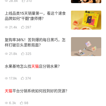
28.8k
310
增长俱乐部
上线品类15天销量第一，看这个速食
品牌如何“干翻”康师傅？
增长俱乐部
有赞商盟
21.4k
297
商家社区
社群交流
复购率38%！苦到爆的每日黑巧，怎
合作共进
样打破巨头垄断局面？
21.8k
325
入驻有赞
认证代理商
认证服务商
设计服务商
水果基地怎么找
天猫
店分销水果？
有赞云
数据通服务
17.9k
374
天猫
平台分销系统如何找到好的货源？
6.3k
98