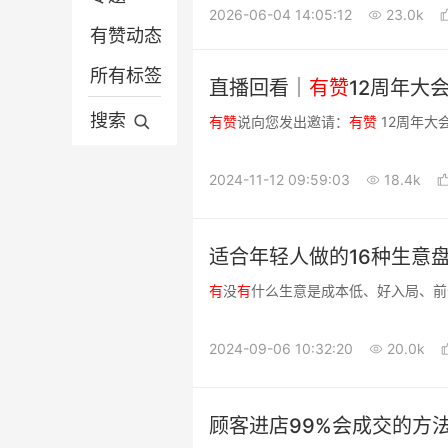
2026-06-04 14:05:12
23.0k
有赞动态
营销推广
微信电商
所有标签
平台电商
营销推广
直播回看｜
有
赞
12周年大
分销供货
平台电商
搜索
有
赞
说向您发出邀请：
有
赞
12周年大
有赞动态
2024-11-12 09:59:03
18.4k
适合年轻人做的16种生意
有
没
有
什么生意是成本低、好入局、前
2024-09-06 10:32:20
20.0k
顾客进店99%会成交的方