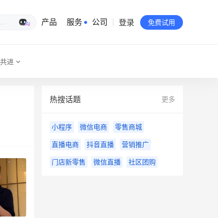
登录
生意专家
产品
服务
公司
免费试用
共进
有赞简介
投资者关系
热搜话题
更多
品牌物料下载
小程序
微信电商
零售商城
员工验证
直播电商
抖音直播
营销推广
有赞公益
门店新零售
微信直播
社区团购
站点地图