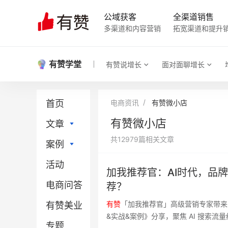
公域获客
全渠道销售
多渠道和内容营销
拓宽渠道和提升
有赞学堂
有赞说增长
面对面聊增长
首页
电商资讯
有赞微小店
有赞微小店
文章
共12979篇相关文章
案例
直播电商
活动
社区团购
直播电商
加我推荐官：AI时代，品
电商问答
门店新零售
社区团购
荐？
有
赞
「加我推荐官」高级营销专家带来《品
有赞美业
小程序
门店新零售
&实战&案例》分享，聚焦 AI 搜索
专题
微信电商
小程序