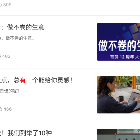
309
会：做不卷的生意
会，做不卷的生意。
402
盘点，总
有
一个能给你灵感！
景佳的呢？
466
法！我们列举了10种