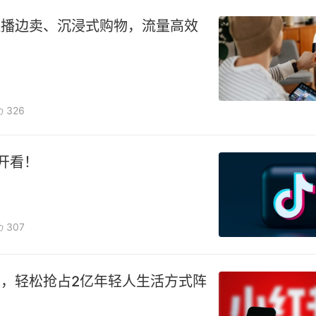
边播边卖、沉浸式购物，流量高效
326
开看！
307
，轻松抢占2亿年轻人生活方式阵