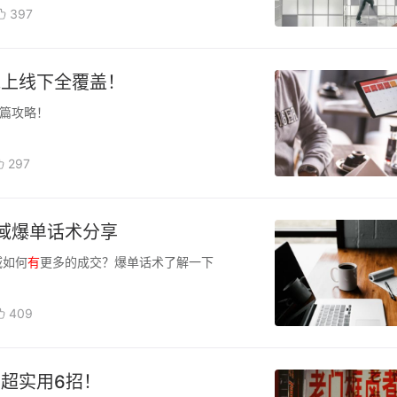
397
线上线下全覆盖！
篇攻略！
297
域爆单话术分享
域如何
有
更多的成交？爆单话术了解一下
409
超实用6招！