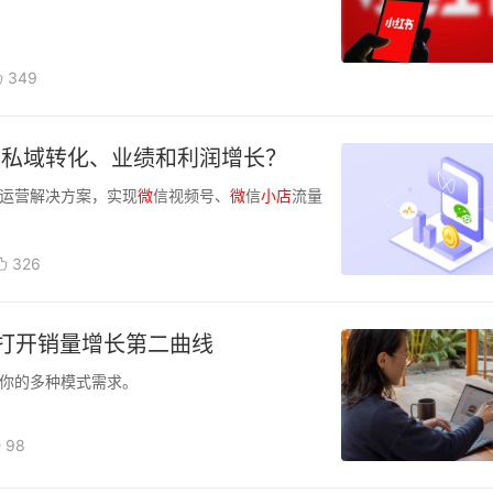
349
现私域转化、业绩和利润增长？
运营解决方案，实现
微
信视频号、
微
信
小店
流量
326
打开销量增长第二曲线
你的多种模式需求。
98