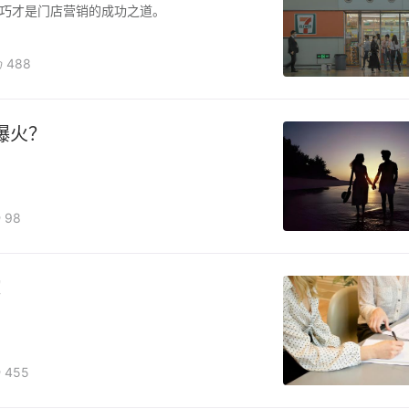
巧才是门店营销的成功之道。
488
爆火？
98
！
455