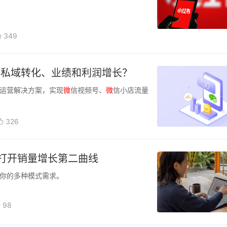
349
现私域转化、业绩和利润增长？
运营解决方案，实现
微
信视频号、
微
信小店流量
326
打开销量增长第二曲线
你的多种模式需求。
98