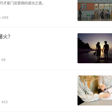
巧才是门店营销的成功之道。
488
爆火？
98
！
455