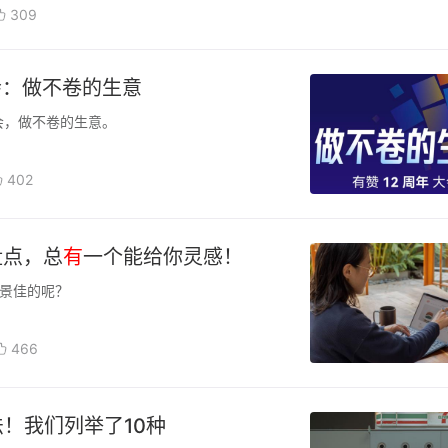
309
会：做不卷的生意
会，做不卷的生意。
402
盘点，总
有
一个能给你灵感！
景佳的呢？
466
法！我们列举了10种