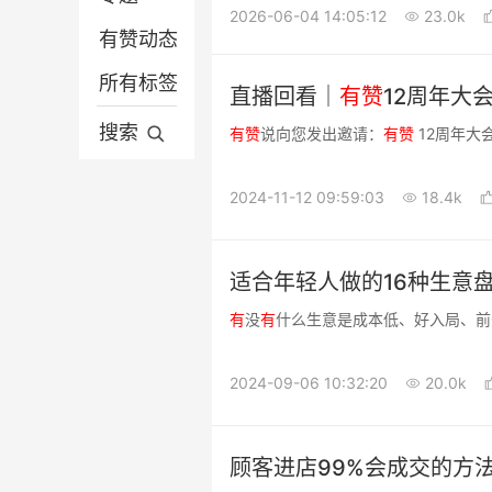
2026-06-04 14:05:12
23.0k
有赞动态
营销推广
微信电商
所有标签
平台电商
营销推广
直播回看｜
有
赞
12周年大
分销供货
平台电商
搜索
有
赞
说向您发出邀请：
有
赞
12周年大
有赞动态
2024-11-12 09:59:03
18.4k
适合年轻人做的16种生意
有
没
有
什么生意是成本低、好入局、前
2024-09-06 10:32:20
20.0k
顾客进店99%会成交的方