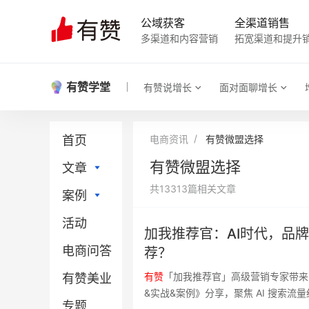
公域获客
全渠道销售
多渠道和内容营销
拓宽渠道和提升
有赞学堂
有赞说增长
面对面聊增长
首页
电商资讯
有赞微盟选择
有赞微盟选择
文章
共13313篇相关文章
案例
直播电商
活动
社区团购
直播电商
加我推荐官：AI时代，品
电商问答
门店新零售
社区团购
荐？
有
赞
「加我推荐官」高级营销专家带来《品
有赞美业
小程序
门店新零售
&实战&案例》分享，聚焦 AI 搜索
专题
微信电商
小程序