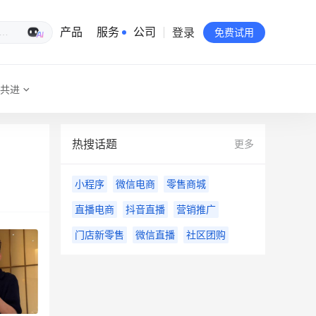
登录
生意专家
产品
服务
公司
免费试用
共进
有赞简介
投资者关系
热搜话题
更多
品牌物料下载
小程序
微信电商
零售商城
员工验证
直播电商
抖音直播
营销推广
有赞公益
门店新零售
微信直播
社区团购
站点地图