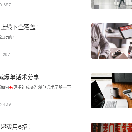
397
线上线下全覆盖！
篇攻略！
297
域爆单话术分享
域如何
有
更多的成交？爆单话术了解一下
409
超实用6招！