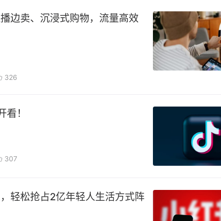
边播边卖、沉浸式购物，流量高效
326
开看！
307
，轻松抢占2亿年轻人生活方式阵