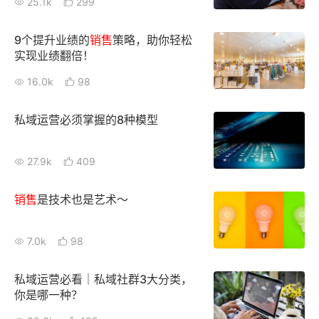
25.1k
299
9个提升业绩的
销售
策略，助你轻松
实现业绩翻倍！
16.0k
98
私域运营必须掌握的8种模型
27.9k
409
销售
是技术也是艺术～
7.0k
98
私域运营必看｜私域社群3大分类，
你是哪一种？