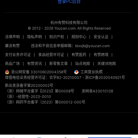
登录PC后台
杭州有赞科技有限公司
© 2012 -
2026
Youzan.com. All Rights Reserved
法律声明
隐私声明
知识产权
规则中心
安全认证
廉洁有赞
违法和不良信息举报邮箱：blxxjb@youzan.com
支付业务许可证
食品经营许可证
有赞医药
有赞跨境
商品广场
有赞资讯
新零售文章
站点地图
关键词地图
浙公网安备 33010602004358号
工商营业执照
增值电信业务经营许可证：合字B2-20210007
-
浙ICP备2020040621号
新出发浙备字第20230002号
（浙）网械平台备字【2023】第00008号
浙网食A33010128
（浙）-经营性-2023-0010
（浙）网药平台备字〔2023〕第000012-000号