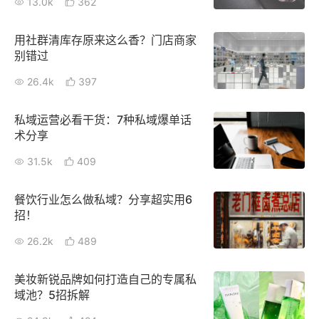
13.0k
362
增长俱乐部
用社群清库存原来这么香？门店商家
别错过
增长俱乐部
有赞商盟
26.4k
397
商家社区
社群交流
私域运营必看干货：7种私域爆单话
合作共进
术分享
31.5k
409
入驻有赞
认证代理商
认证服务商
设计服务商
餐饮行业怎么做私域？分享超实用6
招！
有赞云
数据通服务
26.2k
489
美妆新锐品牌如何打造自己的专属私
域池？5招拆解