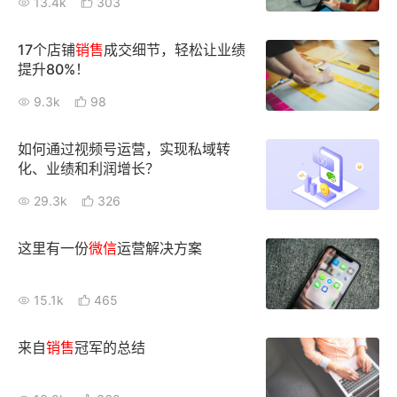
13.4k
303
新零售私享会
门店经营增长公开课
17个店铺
销售
成交细节，轻松让业绩
AllValue
战略合作
提升80%！
9.3k
98
增长产品指南
智库
产品场景库
如何通过视频号运营，实现私域转
化、业绩和利润增长？
产品更新动态
帮助中心
29.3k
326
行业洞察
这里有一份
微信
运营解决方案
品牌消费观
行业报告
15.1k
465
新零售资讯
来自
销售
冠军的总结
培训课程
私域课程
新零售内参