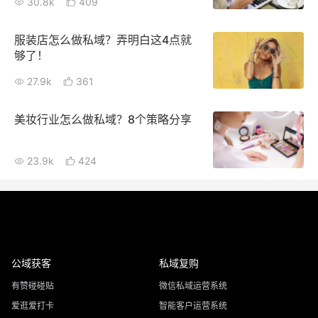
30.8k
409
服装店怎么做私域？弄明白这4点就
够了！
27.9k
361
美妆行业怎么做私域？8个策略分享
23.9k
424
公域获客
私域复购
有赞碰碰贴
微信私域运营系统
爱逛爱打卡
智能客户运营系统