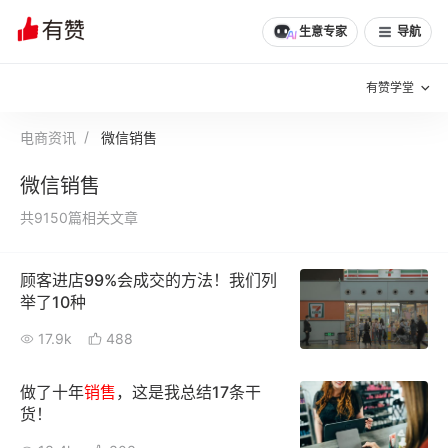
生意专家
导航
有赞学堂
电商资讯
微信销售
有赞说增长
微信销售
私域日历
增长方法
共9150篇相关文章
有赞说案例拆解
有赞专家说
顾客进店99%会成交的方法！我们列
有赞成功案例
新零售最佳实践
举了10种
面对面聊增长
17.9k
488
有赞春季发布会
实干家直播间
做了十年
销售
，这是我总结17条干
货！
新零售大会
新零售茶会