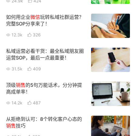
24.9k
424
如何用企业
微信
玩转私域社群运营？
完整SOP分享来了！
12.3k
326
私域运营必看干货：最全私域朋友圈
运营SOP，最后一点最重要！
31.5k
409
顶级
销售
的5句万能话术，分分钟提
高成单率！
14.2k
487
从拒绝到认可：8个转化客户心态的
销售
技巧