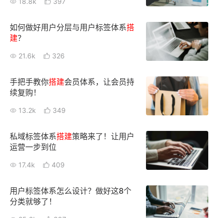
18.8k
397
新零售私享会
门店经营增长公开课
如何做好用户分层与用户标签体系
搭
AllValue
战略合作
建
？
21.6k
326
增长产品指南
智库
产品场景库
手把手教你
搭建
会员体系，让会员持
续复购！
产品更新动态
帮助中心
13.2k
349
行业洞察
私域标签体系
搭建
策略来了！让用户
运营一步到位
品牌消费观
行业报告
17.4k
409
新零售资讯
用户标签体系怎么设计？做好这8个
培训课程
分类就够了！
私域课程
新零售内参