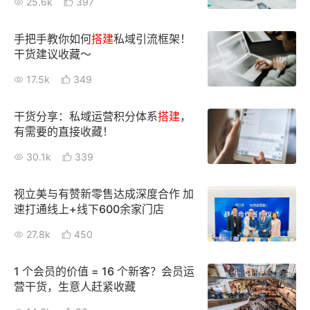
25.6k
397
增长俱乐部
手把手教你如何
搭建
私域引流框架！
干货建议收藏～
增长俱乐部
有赞商盟
17.5k
349
商家社区
社群交流
干货分享：私域运营积分体系
搭建
，
合作共进
有需要的直接收藏！
30.1k
339
入驻有赞
认证代理商
认证服务商
设计服务商
视立美与有赞新零售达成深度合作 加
速打通线上+线下600余家门店
有赞云
数据通服务
27.8k
450
1 个会员的价值 = 16 个新客？会员运
营干货，生意人赶紧收藏