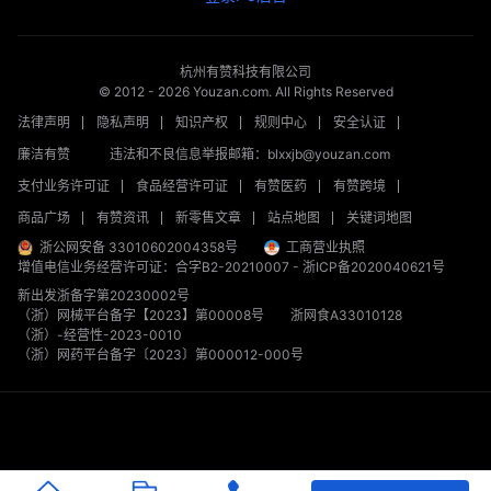
杭州有赞科技有限公司
© 2012 -
2026
Youzan.com. All Rights Reserved
法律声明
隐私声明
知识产权
规则中心
安全认证
廉洁有赞
违法和不良信息举报邮箱：blxxjb@youzan.com
支付业务许可证
食品经营许可证
有赞医药
有赞跨境
商品广场
有赞资讯
新零售文章
站点地图
关键词地图
浙公网安备 33010602004358号
工商营业执照
增值电信业务经营许可证：合字B2-20210007
-
浙ICP备2020040621号
新出发浙备字第20230002号
（浙）网械平台备字【2023】第00008号
浙网食A33010128
（浙）-经营性-2023-0010
（浙）网药平台备字〔2023〕第000012-000号