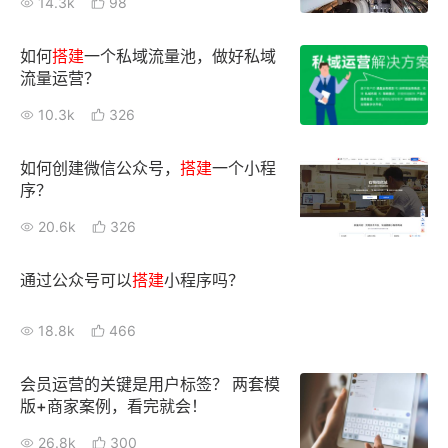
14.3k
98
如何
搭建
一个私域流量池，做好私域
流量运营？
10.3k
326
如何创建微信公众号，
搭建
一个小程
序？
20.6k
326
通过公众号可以
搭建
小程序吗？
18.8k
466
会员运营的关键是用户标签？ 两套模
版+商家案例，看完就会！
26.8k
300