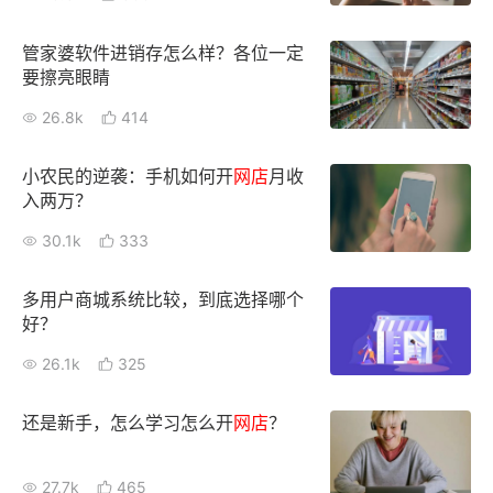
管家婆软件进销存怎么样？各位一定
要擦亮眼睛
26.8k
414
小农民的逆袭：手机如何开
网店
月收
入两万？
30.1k
333
多用户商城系统比较，到底选择哪个
好？
26.1k
325
还是新手，怎么学习怎么开
网店
？
27.7k
465