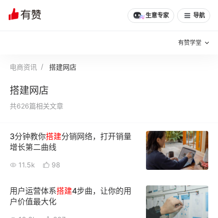
生意专家
导航
有赞学堂
电商资讯
搭建网店
有赞说增长
搭建网店
私域日历
增长方法
共626篇相关文章
有赞说案例拆解
有赞专家说
3分钟教你
搭建
分销网络，打开销量
有赞成功案例
新零售最佳实践
增长第二曲线
面对面聊增长
11.5k
98
有赞春季发布会
实干家直播间
用户运营体系
搭建
4步曲，让你的用
户价值最大化
新零售大会
新零售茶会