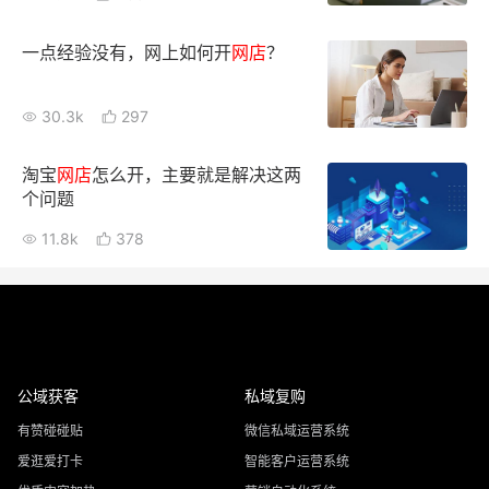
一点经验没有，网上如何开
网店
？
30.3k
297
淘宝
网店
怎么开，主要就是解决这两
个问题
11.8k
378
公域获客
私域复购
有赞碰碰贴
微信私域运营系统
爱逛爱打卡
智能客户运营系统