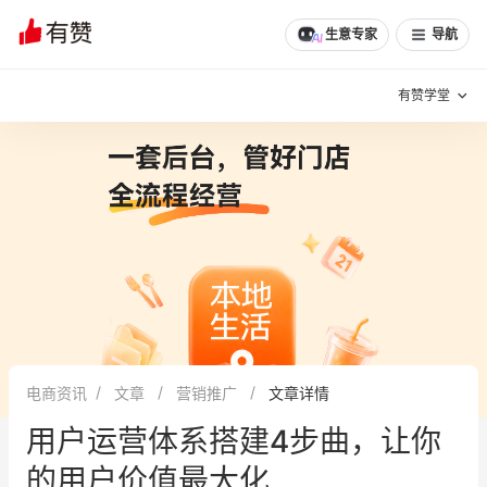
文章
问诊
群聊
学堂
推荐
分享
生意专家
导航
有赞学堂
有赞说增长
私域日历
增长方法
有赞说案例拆解
有赞专家说
有赞成功案例
新零售最佳实践
面对面聊增长
电商资讯
文章
营销推广
文章详情
有赞春季发布会
实干家直播间
用户运营体系搭建4步曲，让你
新零售大会
新零售茶会
的用户价值最大化