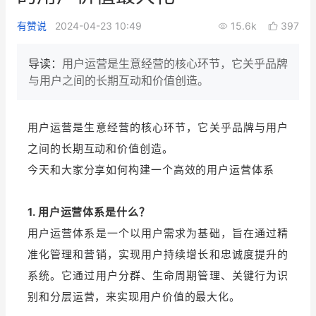
新零售私享会
门店经营增长公开课
有赞说
2024-04-23 10:49
15.6k
397
AllValue
战略合作
导读：
用户运营是生意经营的核心环节，它关乎品牌
与用户之间的长期互动和价值创造。
增长产品指南
智库
产品场景库
用户运营是生意经营的核心环节，它关乎品牌与用户
产品更新动态
帮助中心
之间的长期互动和价值创造。
今天和大家分享如何构建一个高效的用户运营体系
行业洞察
1. 用户运营体系是什么？
品牌消费观
行业报告
用户运营体系是一个以用户需求为基础，旨在通过精
新零售资讯
准化管理和营销，实现用户持续增长和忠诚度提升的
系统。它通过用户分群、生命周期管理、关键行为识
培训课程
别和分层运营，来实现用户价值的最大化。
私域课程
新零售内参