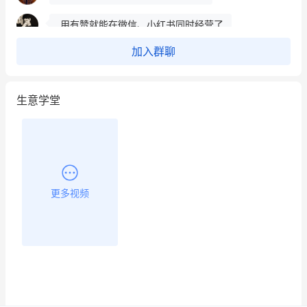
用有赞就能在微信、小红书同时经营了
餐饮也得靠私域和服务提高竞争力
加入群聊
昨晚的直播课程太好啦❤️
生意学堂
更多视频