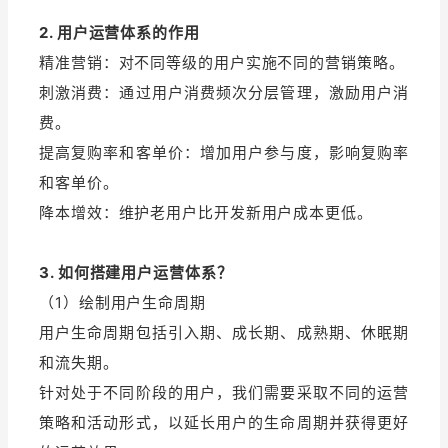
2. 用户运营体系的作用
增长俱乐部
精准营销：对不同等级的用户实施不同的营销策略。
增长俱乐部
有赞商盟
刺激消费：通过用户消费频次分层管理，激励用户消
费。
商家社区
社群交流
提高复购率和客单价：增加用户参与度，影响复购率
和客单价。
合作共进
降本增效：维护老用户比开发新用户成本更低。
入驻有赞
认证代理商
3. 如何搭建用户运营体系？
认证服务商
设计服务商
（1）绘制用户生命周期
有赞云
数据通服务
用户生命周期包括引入期、成长期、成熟期、休眠期
和流失期。
针对处于不同阶段的用户，我们需要采取不同的运营
策略和活动形式，以延长用户的生命周期并获得更好