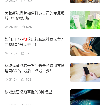
26.2k
489
增长俱乐部
美妆新锐品牌如何打造自己的专属私
域池？5招拆解
增长俱乐部
有赞商盟
24.9k
424
商家社区
社群交流
如何用企业
微
信玩转私域社群运营？
合作共进
完整SOP分享来了！
12.3k
326
入驻有赞
认证代理商
认证服务商
设计服务商
私域运营必看干货：最全私域朋友圈
运营SOP，最后一点最重要！
有赞云
数据通服务
31.5k
409
私域运营必须掌握的8种模型