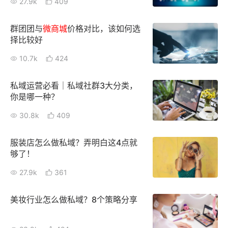
27.9k
409
群团团与
微
商城
价格对比，该如何选
择比较好
10.7k
424
私域运营必看｜私域社群3大分类，
你是哪一种？
30.8k
409
服装店怎么做私域？弄明白这4点就
够了！
27.9k
361
美妆行业怎么做私域？8个策略分享