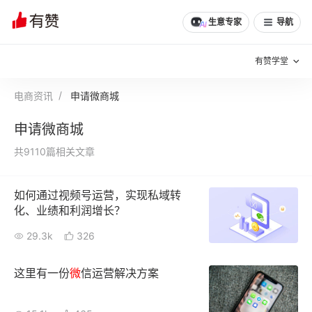
生意专家
导航
有赞学堂
电商资讯
申请微商城
有赞说增长
申请微商城
私域日历
增长方法
共9110篇相关文章
有赞说案例拆解
有赞专家说
如何通过视频号运营，实现私域转
有赞成功案例
新零售最佳实践
化、业绩和利润增长？
面对面聊增长
29.3k
326
有赞春季发布会
实干家直播间
这里有一份
微
信运营解决方案
新零售大会
新零售茶会