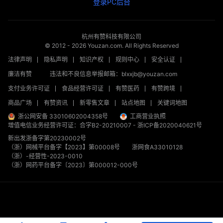
登录PC后台
杭州有赞科技有限公司
© 2012 -
2026
Youzan.com. All Rights Reserved
法律声明
隐私声明
知识产权
规则中心
安全认证
廉洁有赞
违法和不良信息举报邮箱：blxxjb@youzan.com
支付业务许可证
食品经营许可证
有赞医药
有赞跨境
商品广场
有赞资讯
新零售文章
站点地图
关键词地图
浙公网安备 33010602004358号
工商营业执照
增值电信业务经营许可证：合字B2-20210007
-
浙ICP备2020040621号
新出发浙备字第20230002号
（浙）网械平台备字【2023】第00008号
浙网食A33010128
（浙）-经营性-2023-0010
（浙）网药平台备字〔2023〕第000012-000号