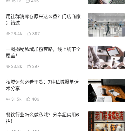
15.1k
465
新零售私享会
门店经营增长公开课
用社群清库存原来这么香？门店商家
AllValue
战略合作
别错过
26.4k
397
增长产品指南
智库
产品场景库
一图揭秘私域加粉套路，线上线下全
覆盖！
产品更新动态
帮助中心
23.8k
297
行业洞察
私域运营必看干货：7种私域爆单话
术分享
品牌消费观
行业报告
31.5k
409
新零售资讯
餐饮行业怎么做私域？分享超实用6
培训课程
招！
私域课程
新零售内参