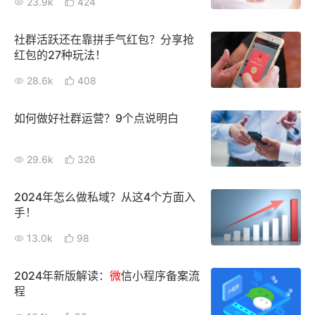
23.9k
424
社群活跃还在靠拼手气红包？分享抢
红包的27种玩法！
28.6k
408
如何做好社群运营？9个点说明白
29.6k
326
2024年怎么做私域？从这4个方面入
手！
13.0k
98
2024年新版解读：
微
信小程序备案流
程