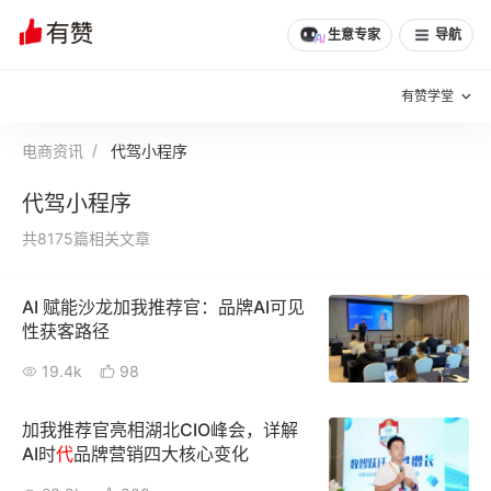
生意专家
导航
有赞学堂
电商资讯
代驾小程序
有赞说增长
代驾小程序
私域日历
增长方法
共8175篇相关文章
有赞说案例拆解
有赞专家说
AI 赋能沙龙加我推荐官：品牌AI可见
有赞成功案例
新零售最佳实践
性获客路径
面对面聊增长
19.4k
98
有赞春季发布会
实干家直播间
加我推荐官亮相湖北CIO峰会，详解
AI时
代
品牌营销四大核心变化
新零售大会
新零售茶会