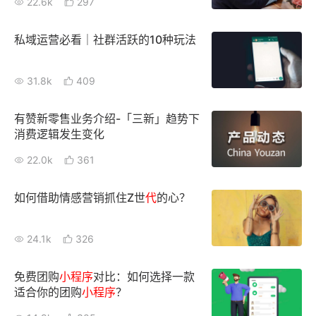
22.6k
297
私域运营必看｜社群活跃的10种玩法
31.8k
409
有赞新零售业务介绍-「三新」趋势下
消费逻辑发生变化
22.0k
361
如何借助情感营销抓住Z世
代
的心？
24.1k
326
免费团购
小
程序
对比：如何选择一款
适合你的团购
小
程序
？