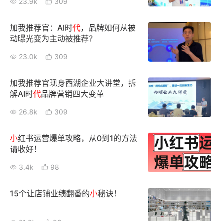
23.9k
309
新零售私享会
门店经营增长公开课
加我推荐官：AI时
代
，品牌如何从被
AllValue
战略合作
动曝光变为主动被推荐？
23.0k
309
增长产品指南
智库
产品场景库
加我推荐官现身西湖企业大讲堂，拆
解AI时
代
品牌营销四大变革
产品更新动态
帮助中心
26.8k
309
行业洞察
小
红书运营爆单攻略，从0到1的方法
请收好！
品牌消费观
行业报告
3.4k
98
新零售资讯
15个让店铺业绩翻番的
小
秘诀！
培训课程
私域课程
新零售内参