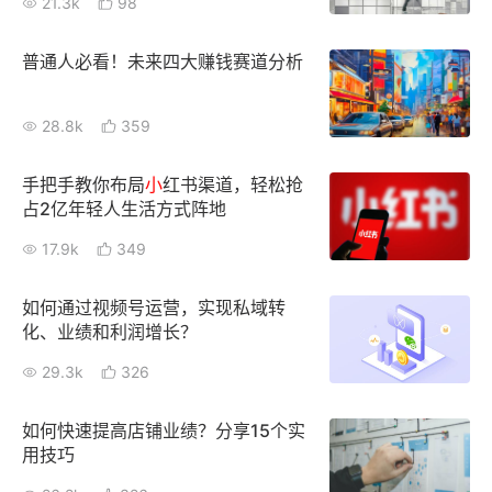
21.3k
98
增长俱乐部
普通人必看！未来四大赚钱赛道分析
增长俱乐部
有赞商盟
28.8k
359
商家社区
社群交流
手把手教你布局
小
红书渠道，轻松抢
合作共进
占2亿年轻人生活方式阵地
17.9k
349
入驻有赞
认证代理商
认证服务商
设计服务商
如何通过视频号运营，实现私域转
化、业绩和利润增长？
有赞云
数据通服务
29.3k
326
如何快速提高店铺业绩？分享15个实
用技巧