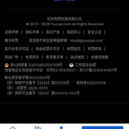
杭州有赞科技有限公司
© 2012 -
2026
Youzan.com. All Rights Reserved
法律声明
隐私声明
知识产权
规则中心
安全认证
廉洁有赞
违法和不良信息举报邮箱：blxxjb@youzan.com
支付业务许可证
食品经营许可证
有赞医药
有赞跨境
商品广场
有赞资讯
新零售文章
站点地图
关键词地图
浙公网安备 33010602004358号
工商营业执照
增值电信业务经营许可证：合字B2-20210007
-
浙ICP备2020040621号
新出发浙备字第20230002号
（浙）网械平台备字【2023】第00008号
浙网食A33010128
（浙）-经营性-2023-0010
（浙）网药平台备字〔2023〕第000012-000号