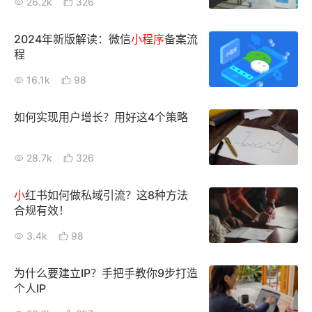
26.2k
326
2024年新版解读：微信
小
程序
备案流
程
16.1k
98
如何实现用户增长？用好这4个策略
28.7k
326
小
红书如何做私域引流？这8种方法
合规有效！
3.4k
98
为什么要建立IP？手把手教你9步打造
个人IP