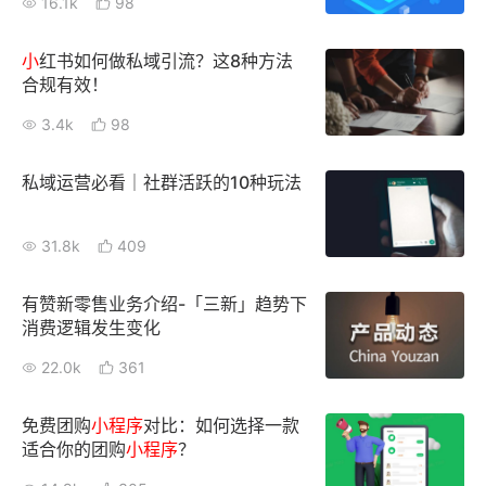
16.1k
98
增长俱乐部
小
红书如何做私域引流？这8种方法
合规有效！
增长俱乐部
有赞商盟
3.4k
98
商家社区
社群交流
私域运营必看｜社群活跃的10种玩法
合作共进
31.8k
409
入驻有赞
认证代理商
认证服务商
设计服务商
有赞新零售业务介绍-「三新」趋势下
消费逻辑发生变化
有赞云
数据通服务
22.0k
361
免费团购
小
程序
对比：如何选择一款
适合你的团购
小
程序
？