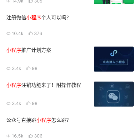
14.9k
305
注册微信
小
程序
个人可以吗？
10.4k
376
小
程序
推广计划方案
3.4k
98
小
程序
注销功能来了！附操作教程
3.4k
98
公众号直接跳
小
程序
怎么跳？
16.5k
306