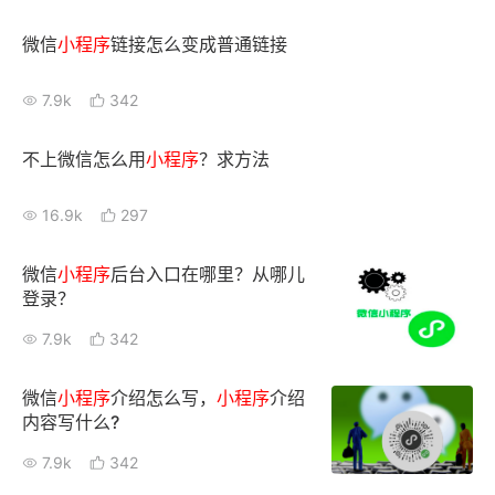
微信
小
程序
链接怎么变成普通链接
7.9k
342
不上微信怎么用
小
程序
？求方法
16.9k
297
微信
小
程序
后台入口在哪里？从哪儿
登录？
7.9k
342
微信
小
程序
介绍怎么写，
小
程序
介绍
内容写什么?
7.9k
342