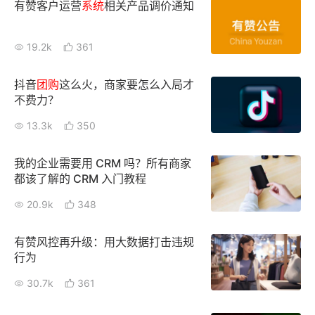
有赞客户运营
系统
相关产品调价通知
19.2k
361
抖音
团购
这么火，商家要怎么入局才
不费力？
13.3k
350
我的企业需要用 CRM 吗？所有商家
都该了解的 CRM 入门教程
20.9k
348
有赞风控再升级：用大数据打击违规
行为
30.7k
361