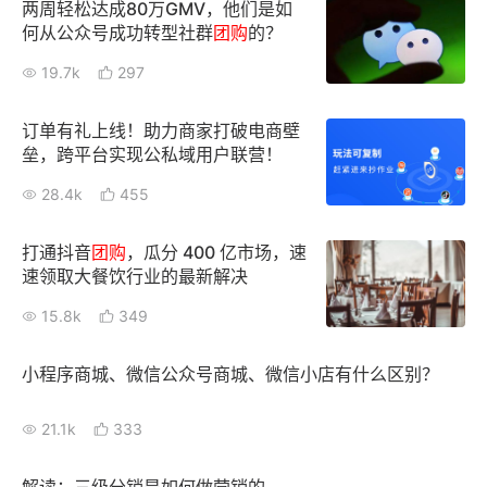
两周轻松达成80万GMV，他们是如
何从公众号成功转型社群
团购
的？
19.7k
297
订单有礼上线！助力商家打破电商壁
垒，跨平台实现公私域用户联营！
28.4k
455
打通抖音
团购
，瓜分 400 亿市场，速
速领取大餐饮行业的最新解决
15.8k
349
小程序商城、微信公众号商城、微信小店有什么区别？
21.1k
333