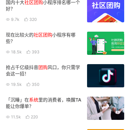
国内十大
社区
团购
小程序排名哪一个
好？
9.7k
320
现在比较火的
社区
团购
小程序有哪
些？
18.5k
393
抢占千亿级抖音
团购
风口，你只需学
会这一招！
19.5k
350
「沉睡」在
系统
里的消费者，唤醒TA
能让你爆单？
11.5k
220