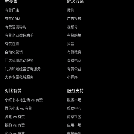
新零售
解决方案
有赞门店
微信
有赞CRM
广告投放
有赞智能导购
视频号
有赞企业微信助手
有赞跨境
有赞连锁
抖音
自动化营销
有赞教育
门店私域启动服务
直播电商
门店私域经营咨询服务
有赞公益
大客专属私域服务
小程序
对比有赞
服务支持
小红书本地生活 vs 有赞
服务市场
微信小店 vs 有赞
帮助中心
驿氪 vs 有赞
商家社区
银豹 vs 有赞
应用市场
企迈 vs 有赞
有赞头条