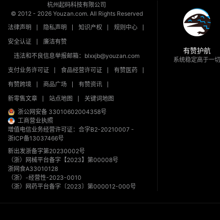
杭州起码科技有限公司
© 2012 -
2026
Youzan.com. All Rights Reserved
法律声明
隐私声明
知识产权
规则中心
安全认证
廉洁有赞
有赞护航
违法和不良信息举报邮箱：blxxjb@youzan.com
系统稳定高于一
支付业务许可证
食品经营许可证
有赞医药
有赞跨境
商品广场
有赞资讯
新零售文章
站点地图
关键词地图
浙公网安备 33010602004358号
工商营业执照
增值电信业务经营许可证：合字B2-20210007
-
浙ICP备13037466号
新出发浙备字第20230002号
（浙）网械平台备字【2023】第00008号
浙网食A33010128
（浙）-经营性-2023-0010
（浙）网药平台备字〔2023〕第000012-000号