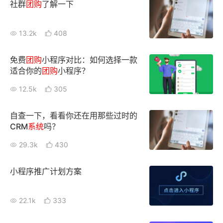
社群
团购
了解一下
13.2k
408
免费
团购
小程序对比：如何选择一款
适合你的
团购
小程序？
12.5k
305
自查一下，看看你还在用那些过时的
CRM
系统
吗？
29.3k
430
小程序推广计划方案
22.1k
333