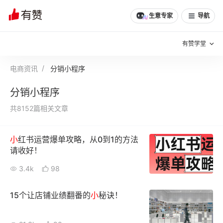
生意专家
导航
有赞学堂
电商资讯
分销小程序
有赞说增长
分销小程序
私域日历
增长方法
共8152篇相关文章
有赞说案例拆解
有赞专家说
小
红书运营爆单攻略，从0到1的方法
有赞成功案例
新零售最佳实践
请收好！
面对面聊增长
3.4k
98
有赞春季发布会
实干家直播间
15个让店铺业绩翻番的
小
秘诀！
新零售大会
新零售茶会