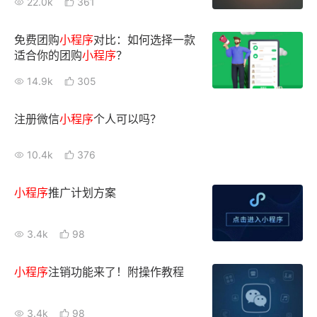
22.0k
361
免费团购
小
程序
对比：如何选择一款
适合你的团购
小
程序
？
14.9k
305
注册微信
小
程序
个人可以吗？
10.4k
376
小
程序
推广计划方案
3.4k
98
小
程序
注销功能来了！附操作教程
3.4k
98