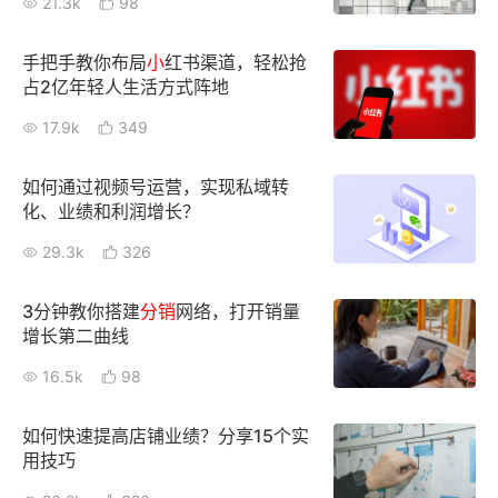
21.3k
98
新零售私享会
门店经营增长公开课
手把手教你布局
小
红书渠道，轻松抢
AllValue
战略合作
占2亿年轻人生活方式阵地
17.9k
349
增长产品指南
智库
产品场景库
如何通过视频号运营，实现私域转
化、业绩和利润增长？
产品更新动态
帮助中心
29.3k
326
行业洞察
3分钟教你搭建
分销
网络，打开销量
增长第二曲线
品牌消费观
行业报告
16.5k
98
新零售资讯
如何快速提高店铺业绩？分享15个实
培训课程
用技巧
私域课程
新零售内参