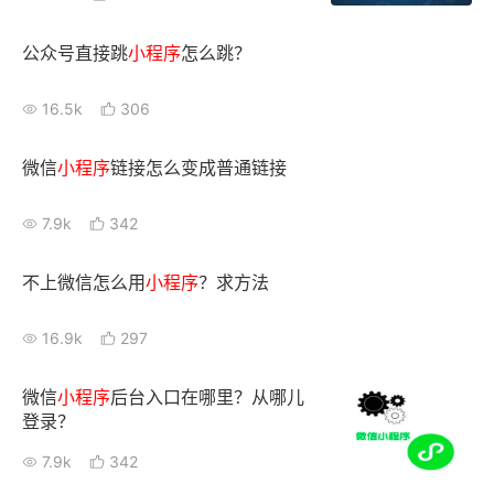
公众号直接跳
小
程序
怎么跳？
16.5k
306
微信
小
程序
链接怎么变成普通链接
7.9k
342
不上微信怎么用
小
程序
？求方法
16.9k
297
微信
小
程序
后台入口在哪里？从哪儿
登录？
7.9k
342