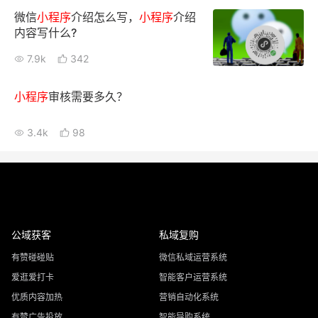
微信
小
程序
介绍怎么写，
小
程序
介绍
内容写什么?
7.9k
342
小
程序
审核需要多久？
3.4k
98
公域获客
私域复购
有赞碰碰贴
微信私域运营系统
爱逛爱打卡
智能客户运营系统
优质内容加热
营销自动化系统
有赞广告投放
智能导购系统