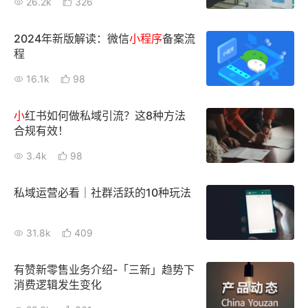
26.2k
326
增长俱乐部
2024年新版解读：微信
小
程序
备案流
程
增长俱乐部
有赞商盟
16.1k
98
商家社区
社群交流
小
红书如何做私域引流？这8种方法
合作共进
合规有效！
3.4k
98
入驻有赞
认证代理商
认证服务商
设计服务商
私域运营必看｜社群活跃的10种玩法
有赞云
数据通服务
31.8k
409
有赞新零售业务介绍-「三新」趋势下
消费逻辑发生变化