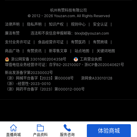
杭州有赞科技有限公司
© 2012 -
2026
Youzan.com. All Rights Reserved
法律声明
隐私声明
知识产权
规则中心
安全认证
廉洁有赞
违法和不良信息举报邮箱：blxxjb@youzan.com
支付业务许可证
食品经营许可证
有赞医药
有赞跨境
商品广场
有赞资讯
新零售文章
站点地图
关键词地图
浙公网安备 33010602004358号
工商营业执照
增值电信业务经营许可证：合字B2-20210007
-
浙ICP备2020040621号
新出发浙备字第20230002号
（浙）网械平台备字【2023】第00008号
浙网食A33010128
（浙）-经营性-2023-0010
（浙）网药平台备字〔2023〕第000012-000号
体验商城
直播商城
产品资料
服务咨询