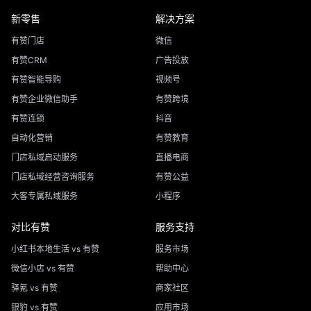
新零售
解决方案
有赞门店
微信
有赞CRM
广告投放
有赞智能导购
视频号
有赞企业微信助手
有赞跨境
有赞连锁
抖音
自动化营销
有赞教育
门店私域启动服务
直播电商
门店私域经营咨询服务
有赞公益
大客专属私域服务
小程序
对比有赞
服务支持
小红书本地生活 vs 有赞
服务市场
微信小店 vs 有赞
帮助中心
驿氪 vs 有赞
商家社区
银豹 vs 有赞
应用市场