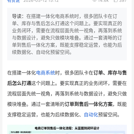
有赞说
2026-05-12 15:12
14.6k
397
新零售私享会
门店经营增长公开课
导读：
在搭建一体化电商系统时，很多团队卡在订
AllValue
战略合作
单、库存与售后怎么打通这个问题上。要实现真正的
业务闭环，需要在流程层面先统一视角，再落到系统
增长产品指南
与数据设计，避免只做模块堆叠。通过一套清晰的订
单到售后一体化方案，既能支撑稳定运营，也能为后
智库
产品场景库
续数据化、自动化预留空间。
产品更新动态
帮助中心
在搭建一体化
电商系统
时，很多团队卡在
订单、库存与售
行业洞察
后怎么打通
这个问题上。要实现真正的业务闭环，需要在
品牌消费观
行业报告
流程层面先统一视角，再落到系统与数据设计，避免只做
新零售资讯
模块堆叠。通过一套清晰的
订单到售后一体化方案
，既能
支撑稳定运营，也能为后续数据化、
自动化
预留空间。
培训课程
私域课程
新零售内参