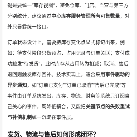
键是要统一“库存视图”，避免仓库、门店、自营与第三方
分别统计，建议通过
中心库存服务管理所有可售数量
，对
外只暴露统一接口。
订单状态设计上，需要把库存变化点显式标记出来，例
如：待支付阶段只做预占，占用记录与订单关联；支付成
功触发“待发货”，此时库存从占用转为扣减；取消、售后
退回则触发库存回补。技术实现上，适合采用
事件驱动的
异步通知
，如“订单已支付”“订单已取消”“售后已完成”等
事件由订单系统发出，库存、物流、财务等系统只订阅自
己关心的事件，既降低耦合，又能把
关键节点的失败重试
与补偿机制
统一沉淀在事件层。
发货、物流与售后如何形成闭环？