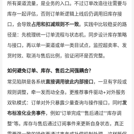
所有渠道流量，是业务的入口。不过订单改造往往需要与
库存一起评估，否则订单新逻辑上线后仍调用旧库存接
口，会导致
占用和扣减规则不一致
。实践中比较稳妥的路
径是：先梳理统一订单流程与状态机，同步设计库存策略
与接口，再以单一渠道或单一类目试点，监控超卖率、发
货时效、取消与售后比例，验证闭环是否完整。
如何避免订单、库存、售后之间强耦合？
常见陷阱是各系统
直接调用彼此内部接口
，一旦有字段或
规则调整，牵一发而动全身。更推荐事件驱动+对外服务
双轨模式：订单对外只暴露少量查询与操作接口，同时
发
布标准化业务事件
，例如“订单完成”“售后通过”“库存调
整”等。库存与售后通过订阅事件来更新自身状态，真正
需要强一致的操作再通过事务或补偿机制处理。这样既保