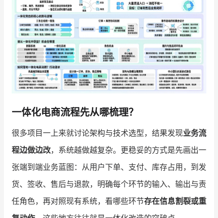
增长俱乐部
增长俱乐部
有赞商盟
商家社区
社群交流
合作共进
一体化电商流程先从哪梳理？
入驻有赞
认证代理商
很多项目一上来就讨论架构与技术选型，结果发现
业务流
认证服务商
设计服务商
程边做边改
，系统越做越复杂。更稳妥的方式是先画出一
有赞云
数据通服务
张端到端业务蓝图：从用户下单、支付、库存占用，到发
货、签收、售后与退款，明确每个环节的输入、输出与责
任角色，再对照现有系统，看哪些环节
存在信息割裂或重