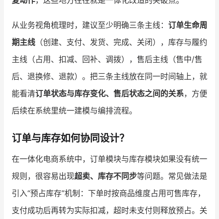
复动作
，这些地方往往就是一体化改造的突破点。
从业务视角梳理时，建议至少明确三条主线：
订单生命周
期主线
（创建、支付、发货、完成、关闭），库存与履约
主线（占用、扣减、回补、调拨），售后主线（售中/售
后、退换修、退款）。把三条主线放在同一时间轴上，就
能看清
订单状态与库存变化、售后状态之间的关系
，方便
后续在系统里统一建模与编排流程。
订单与库存如何协同设计？
在一体化电商系统中，订单模块与库存模块如果没有统一
规则，很容易出现
超卖、库存不同步
等问题。常见做法是
引入“预占库存”机制：下单时按商品维度占用可售库存，
支付成功后再转为实际扣减，超时未支付则释放预占。关