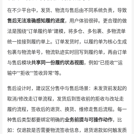
在不少平台中，发货、物流与售后由不同系统负责，导致
售后无法准确感知履约进度
，用户体验很碎。更合理的做
法是围绕“订单履约单”建模，将多仓、多包裹、多物流单
统一挂接到履约单上。订单发货时，以履约单为核心生成
包裹与物流单号，物流轨迹实时回写到履约单，再由订单
与售后模块
共享同一份履约状态视图
，例如“已揽收”“运
输中”“拒收”“签收异常”等。
售后设计时，建议区分售中与售后场景：未发货前发起的
取消/修改走订单流程，发货后到签收前的拒收与改址走
履约流程，签收后的退货、换货、维修走售后流程。每一
种售后类型都要绑定明确的
业务前提与可操作动作
，比
如：仅退款是否需要物流签收信息，退货退款如何触发质