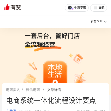
文章
问诊
群聊
学堂
推荐
分享
生意专家
导航
有赞学堂
有赞说增长
私域日历
增长方法
有赞说案例拆解
有赞专家说
有赞成功案例
新零售最佳实践
面对面聊增长
电商资讯
微信电商
文章详情
有赞春季发布会
实干家直播间
电商系统一体化流程设计要点
新零售大会
新零售茶会