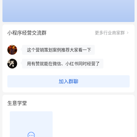
昨晚的直播课程太好啦❤️
冰墩墩货源充足需要的联系我
小程序经营交流群
更多行业商家群
这个营销策划案例推荐大家看一下
用有赞就能在微信、小红书同时经营了
餐饮也得靠私域和服务提高竞争力
昨晚的直播课程太好啦❤️
加入群聊
生意学堂