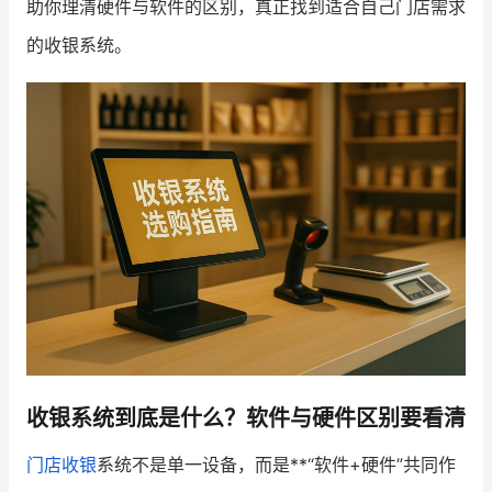
助你理清硬件与软件的区别，真正找到适合自己门店需求
的收银系统。
增长俱乐部
增长俱乐部
有赞商盟
商家社区
社群交流
合作共进
入驻有赞
认证代理商
认证服务商
设计服务商
有赞云
数据通服务
收银系统到底是什么？软件与硬件区别要看清
门店收银
系统不是单一设备，而是**“软件+硬件”共同作