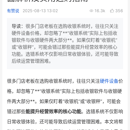
新零售私享会
门店经营增长公开课
有赞说
2025-08-13 13:02
16.3k
356
AllValue
战略合作
导读：
很多门店老板在选购收银系统时，往往只关注
硬件设备价格，却忽略了**“收银系统”实际上包括收
增长产品指南
银软件与收银硬件两大部分**。如果仅盯着“收银机”
或“收银秤”，可能会错过那些能提升经营效率的核心
智库
产品场景库
功能。选错系统不仅影响日常收银体验，还可能导致
产品更新动态
帮助中心
后续运营管理困难。
行业洞察
很多门店老板在选购收银系统时，往往只关注
硬件设备
价
品牌消费观
行业报告
格，却忽略了**“收银系统”实际上包括收银软件与收银硬
新零售资讯
件两大部分**。如果仅盯着“收银机”或“收银秤”，可能会
错过那些
能提升经营效率的核心功能
。选错系统不仅影响
培训课程
日常收银体验，还可能导致后续运营管理困难。本文将帮
私域课程
新零售内参