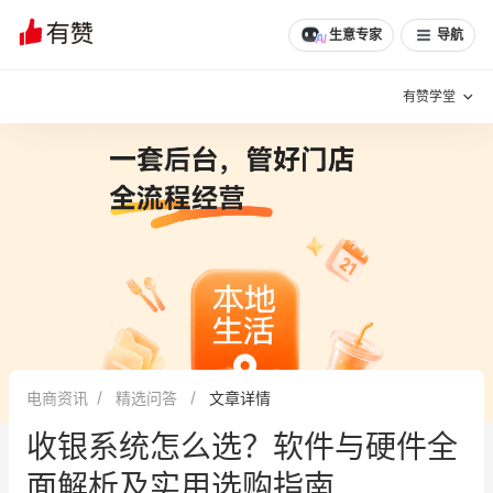
文章
问诊
群聊
学堂
推荐
分享
生意专家
导航
有赞学堂
有赞说增长
私域日历
增长方法
有赞说案例拆解
有赞专家说
有赞成功案例
新零售最佳实践
面对面聊增长
电商资讯
精选问答
文章详情
有赞春季发布会
实干家直播间
收银系统怎么选？软件与硬件全
新零售大会
新零售茶会
面解析及实用选购指南