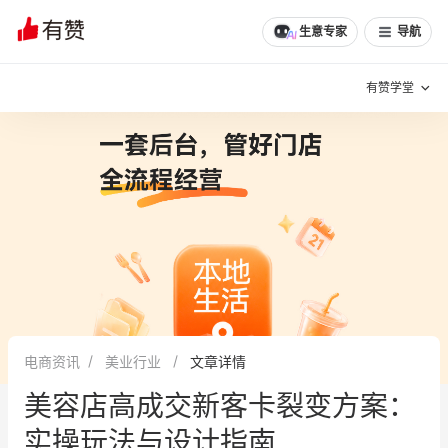
文章
问诊
群聊
学堂
推荐
分享
生意专家
导航
有赞学堂
有赞说增长
私域日历
增长方法
有赞说案例拆解
有赞专家说
有赞成功案例
新零售最佳实践
面对面聊增长
电商资讯
美业行业
文章详情
有赞春季发布会
实干家直播间
美容店高成交新客卡裂变方案：
新零售大会
新零售茶会
实操玩法与设计指南