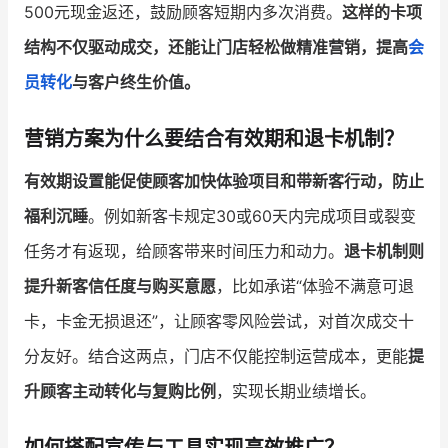
500元现金返还，鼓励顾客短期内多次消费。
这样的卡项
结构不仅驱动成交，还能让门店轻松做精准营销，提高
会
员转化
与客户终生价值。
营销方案为什么要结合有效期和退卡机制？
有效期设置能促使顾客加快体验项目和带新客行动，防止
福利沉睡
。例如新客卡规定30或60天内完成项目或裂变
任务才有返现，给顾客带来时间压力和动力。
退卡机制则
提升新客信任度与购买意愿
，比如承诺“体验不满意可退
卡，卡金无损退还”，让顾客零风险尝试，对首次成交十
分友好。结合这两点，门店不仅能控制运营成本，更能
提
升顾客主动转化与复购比例
，实现长期业绩增长。
如何搭配宣传与工具实现高效推广？