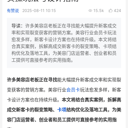
新零售私享会
门店经营增长公开课
有赞说
2025-08-11 10:15
15.5k
424
AllValue
战略合作
导读：
许多美容店老板正在寻找能大幅提升新客成交
率和实现裂变获客的营销方案。美容行业会员卡玩法
增长产品指南
愈发多样，新客卡设计方案也在持续升级。本文将结
合真实案例，拆解高成交新客卡的裂变策略、卡项结
智库
产品场景库
构优化及落地工具，为美容门店运营者、创业者和员
产品更新动态
帮助中心
工提供可直接参考的实用指南。
行业洞察
许多美容店老板正在寻找
能大幅提升新客成交率和实现裂
品牌消费观
行业报告
变获客的营销方案。美容行业
会员卡
玩法愈发多样，新客
新零售资讯
卡设计方案也在持续升级。
本文将结合真实案例，拆解高
成交新客卡的裂变策略、
卡项
结构优化及落地工具，为美
培训课程
容门店运营者、创业者和员工提供可直接参考的实用指
私域课程
新零售内参