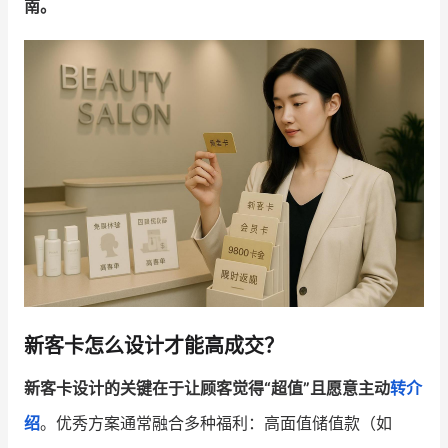
南。
增长俱乐部
增长俱乐部
有赞商盟
商家社区
社群交流
合作共进
入驻有赞
认证代理商
认证服务商
设计服务商
有赞云
数据通服务
新客卡怎么设计才能高成交？
新客卡设计的关键在于让顾客觉得“超值”且愿意主动
转介
绍
。优秀方案通常融合多种福利：高面值储值款（如