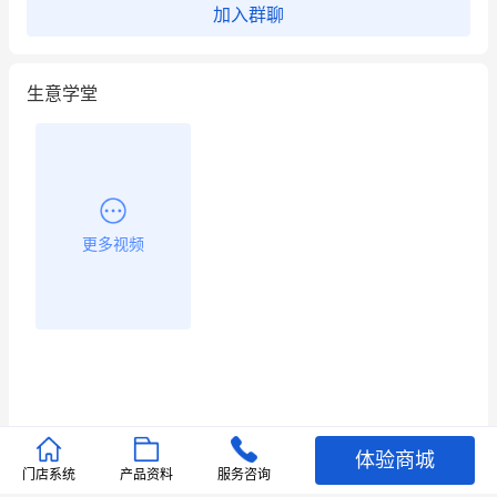
加入群聊
昨晚的直播课程太好啦❤️
生意学堂
更多视频
体验商城
推荐文章
门店系统
产品资料
服务咨询