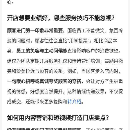
心。
增长俱乐部
开店想要业绩好，哪些服务技巧不能忽视？
增长俱乐部
有赞商盟
顾客进门第一印象非常重要
，面临员工不善微笑、氛围冷
商家社区
社群交流
淡的问题时，顾客往往会直接“用脚投票”。相比商品本
身，
员工的笑容与主动问候
能直接影响客户的消费欲望。
合作共进
建议为团队定期开展服务礼仪和情绪管理培训，鼓励用微
入驻有赞
认证代理商
笑和赞美拉近与顾客的关系。例如，当顾客步入店内时，
认证服务商
设计服务商
一句暖心招呼或真诚夸奖顾客的穿搭
，会让对方产生被重
视的情感，好感度自然提升。这种情绪传递效果，不仅促
有赞云
数据通服务
成成交，还能带来更多复购和
转介绍
。
如何用内容营销和短视频打造门店卖点？