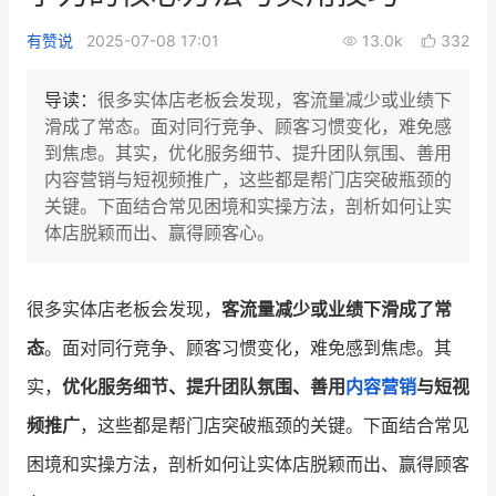
新零售私享会
门店经营增长公开课
有赞说
2025-07-08 17:01
13.0k
332
AllValue
战略合作
导读：
很多实体店老板会发现，客流量减少或业绩下
滑成了常态。面对同行竞争、顾客习惯变化，难免感
增长产品指南
到焦虑。其实，优化服务细节、提升团队氛围、善用
内容营销与短视频推广，这些都是帮门店突破瓶颈的
智库
产品场景库
关键。下面结合常见困境和实操方法，剖析如何让实
产品更新动态
帮助中心
体店脱颖而出、赢得顾客心。
行业洞察
很多实体店老板会发现，
客流量减少或业绩下滑成了常
品牌消费观
行业报告
态
。面对同行竞争、顾客习惯变化，难免感到焦虑。其
新零售资讯
实，
优化服务细节、提升团队氛围、善用
内容营销
与短视
频推广
，这些都是帮门店突破瓶颈的关键。下面结合常见
培训课程
困境和实操方法，剖析如何让实体店脱颖而出、赢得顾客
私域课程
新零售内参