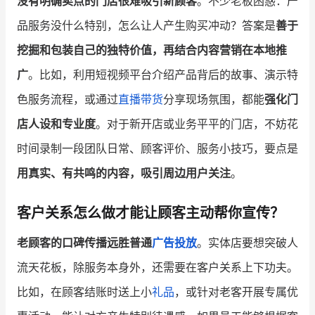
没有明确卖点的门店很难吸引新顾客
。不少老板困惑：产
品服务没什么特别，怎么让人产生购买冲动？答案是
善于
挖掘和包装自己的独特价值，再结合内容营销在本地推
广
。比如，利用短视频平台介绍产品背后的故事、演示特
色服务流程，或通过
直播带货
分享现场氛围，都能
强化门
店人设和专业度
。对于新开店或业务平平的门店，不妨花
时间录制一段团队日常、顾客评价、服务小技巧，要点是
用真实、有共鸣的内容，吸引周边用户关注
。
客户关系怎么做才能让顾客主动帮你宣传？
老顾客的口碑传播远胜普通
广告投放
。实体店要想突破人
流天花板，除服务本身外，还需要在客户关系上下功夫。
比如，在顾客结账时送上小
礼品
，或针对老客开展专属优