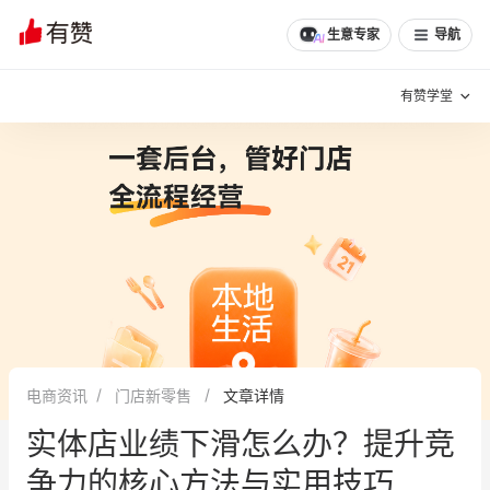
生意专家
导航
有赞学堂
有赞说增长
私域日历
增长方法
有赞说案例拆解
有赞专家说
有赞成功案例
新零售最佳实践
面对面聊增长
电商资讯
门店新零售
文章详情
有赞春季发布会
实干家直播间
实体店业绩下滑怎么办？提升竞
新零售大会
新零售茶会
争力的核心方法与实用技巧