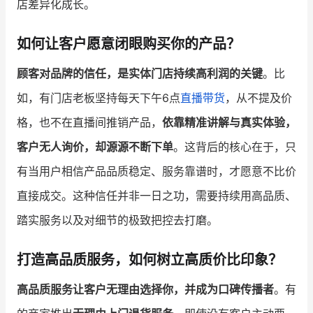
店差异化成长。
增长俱乐部
如何让客户愿意闭眼购买你的产品？
增长俱乐部
有赞商盟
顾客对品牌的信任，是实体门店持续高利润的关键
。比
商家社区
社群交流
如，有门店老板坚持每天下午6点
直播带货
，从不提及价
格，也不在直播间推销产品，
依靠精准讲解与真实体验，
合作共进
客户无人询价，却源源不断下单
。这背后的核心在于，只
入驻有赞
认证代理商
有当用户相信产品品质稳定、服务靠谱时，才愿意不比价
认证服务商
设计服务商
直接成交。这种信任并非一日之功，需要持续用高品质、
踏实服务以及对细节的极致把控去打磨。
有赞云
数据通服务
打造高品质服务，如何树立高质价比印象？
高品质服务让客户无理由选择你，并成为口碑传播者
。有