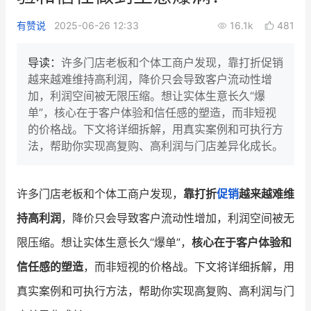
新零售私享会
门店经营增长公开课
有赞说
2025-06-26 12:33
16.1k
481
AllValue
战略合作
导读：
许多门店老板和个体工商户发现，靠打折促销
越来越难维持高利润，降价只会导致客户流动性增
增长产品指南
加，利润空间被无限压缩。想让实体生意长久“爆
单”，核心在于客户体验和信任感的塑造，而非短视
智库
产品场景库
的价格战。下文将详细拆解，用真实案例和可执行方
产品更新动态
帮助中心
法，帮助你实现高复购、高利润与门店差异化成长。
行业洞察
许多门店老板和个体工商户发现，
靠打折
促销
越来越难维
品牌消费观
行业报告
持高利润
，降价只会导致客户流动性增加，利润空间被无
新零售资讯
限压缩。想让实体生意长久“爆单”，
核心在于客户体验和
信任感的塑造
，而非短视的价格战。下文将详细拆解，用
培训课程
真实案例和可执行方法，帮助你实现高复购、高利润与门
私域课程
新零售内参