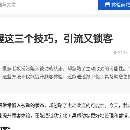
推荐文章
体验商城
龙贝莱商城
谦益香畴旗舰店
女装
粮油米面
握这三个技巧，引流又锁客
200
200
30
2000
万
%
万
万
月销
会员的客单价提升
私域粉丝
私域全年GMV
14.1k
发力私域月销200万
私域生态农业范本
这家女装连锁如何借有赞破局新
IT精英回乡种地，撬动2000万生
。很多老板常常陷入被动的状态，却忽略了主动改变的可能性。
零售？
意！
，这些方法不仅能提升顾客体验，还能通过数字化工具帮助您更
查看详情
查看详情
板常常陷入被动的状态
，却忽略了主动改变的可能性。今天，我
能提升顾客体验，还能通过数字化工具帮助您更好地管理和营销
初恋”