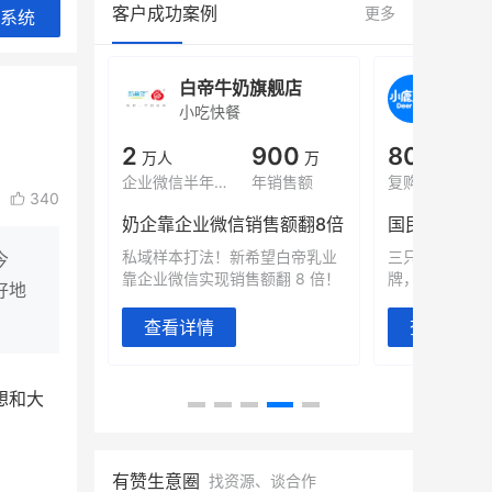
客户成功案例
更多
系统
白帝牛奶旗舰店
小鹿蓝蓝会员
小吃快餐
休闲零食
2
900
80%
7900
万人
万
+
企业微信半年拉新
年销售额
复购率
一季度营
340
奶企靠企业微信销售额翻8倍
国民品牌副线的私域大爆
私域样本打法！新希望白帝乳业
三只松鼠旗下的网红婴儿辅
今
靠企业微信实现销售额翻 8 倍！
牌，22天便拿下类目第一
好地
查看详情
查看详情
想和大
。
有赞生意圈
找资源、谈合作