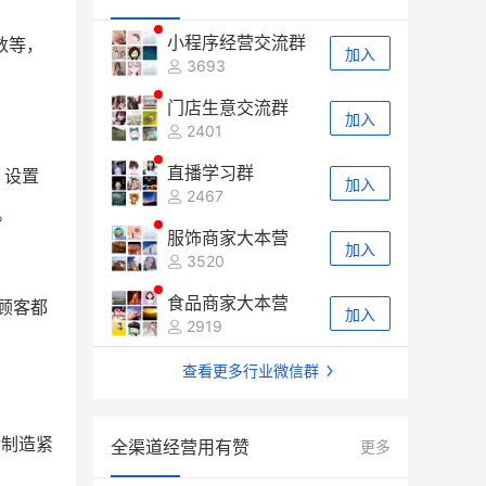
小程序经营交流群
数等，
加入
3693
门店生意交流群
加入
2401
直播学习群
，设置
加入
2467
。
服饰商家大本营
加入
3520
食品商家大本营
顾客都
加入
2919
查看更多行业微信群
传制造紧
全渠道经营用有赞
更多