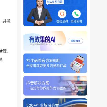
，并激
在线咨询
预约回电
管理，
键。
抢注品牌官方旗舰店
全渠道获取更多流量和订单
抖音解决方案
一站式帮你做好外卖和团购
500+行业解决方案