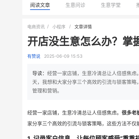
阅读文章
生意问诊
生意学堂
小鹿蓝蓝会员
BEIESTATE贝易品牌
电商资讯
小程序
文章详情
休闲零食
商城
开店没生意怎么办？掌
母婴
%
7900
+
万
1
2
一季度营收
top
亿元
有赞说
2025-06-09 15:53
类目销售额
年度GMV
品牌副线的私域大爆发
有货源没流量？母婴馆如何破局
鼠旗下的网红婴儿辅食品
导读：
经营一家店铺，生意冷清总让人倍感焦虑
2天便拿下类目第一
他只用7年做到平台销冠，转战私
天，我想和大家分享三个高效的引流与锁客策略
域如何破局？
管理和营销。
看详情
查看详情
经营一家店铺，生意冷清总让人倍感焦虑。
很多老
家分享三个高效的引流与锁客策略，这些方法不仅
1. 记录客户信息，让每位顾客感受“重重