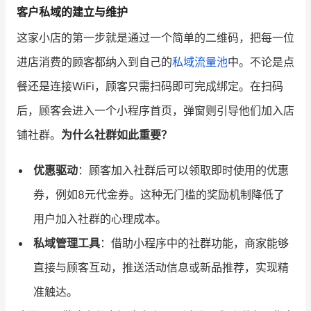
客户私域的建立与维护
增长俱乐部
这家小店的第一步就是通过一个简单的二维码，把每一位
进店消费的顾客都纳入到自己的
私域流量池
中。不论是点
增长俱乐部
有赞商盟
餐还是连接WiFi，顾客只需扫码即可完成绑定。在扫码
商家社区
社群交流
后，顾客会进入一个小程序首页，弹窗则引导他们加入店
合作共进
铺社群。
为什么社群如此重要？
入驻有赞
认证代理商
优惠驱动
：顾客加入社群后可以领取即时使用的优惠
认证服务商
设计服务商
券，例如8元代金券。这种无门槛的奖励机制降低了
用户加入社群的心理成本。
有赞云
数据通服务
私域管理工具
：借助小程序中的社群功能，商家能够
直接与顾客互动，推送活动信息或新品推荐，实现精
准触达。