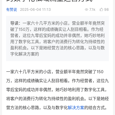
新零售私享会
门店经营增长公开课
有赞说
2025-06-04 11:13
7.1k
98
AllValue
战略合作
导读：
一家六十几平方米的小店，营业额半年竟然突
破了150万，这样的成绩确实让人刮目相看。作为经
增长产品指南
营者，这位九零后宝妈的成功并非偶然，她巧妙地利
用了数字化工具，将客户的消费行为转化为持续性的
智库
产品场景库
盈利机会。以下是她经营方法的核心思路，以及与数
产品更新动态
帮助中心
字化解决方案的
行业洞察
一家六十几平方米的小店，营业额半年竟然突破了150
品牌消费观
行业报告
万，这样的成绩确实让人刮目相看。作为经营者，这位九
新零售资讯
零后宝妈的成功并非偶然，她巧妙地利用了数字化工具，
将客户的消费行为转化为持续性的盈利机会。以下是她经
培训课程
营方法的核心思路，以及与数字化
解决方案
的结合方式。
私域课程
新零售内参