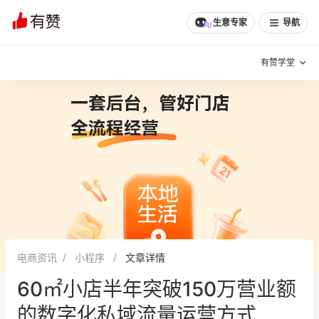
文章
问诊
群聊
学堂
推荐
分享
生意专家
导航
有赞学堂
有赞说增长
私域日历
增长方法
有赞说案例拆解
有赞专家说
有赞成功案例
新零售最佳实践
面对面聊增长
电商资讯
小程序
文章详情
有赞春季发布会
实干家直播间
60㎡小店半年突破150万营业额
新零售大会
新零售茶会
的数字化私域流量运营方式