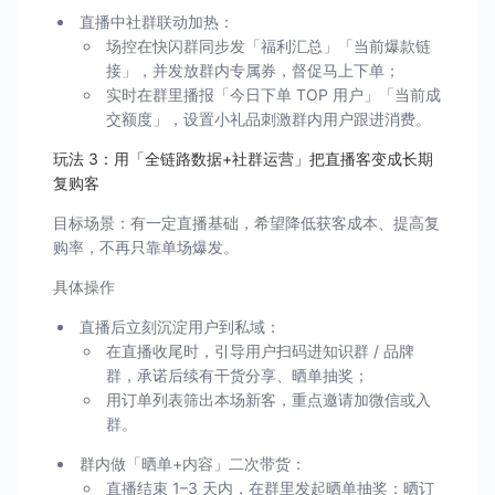
直播中社群联动加热：
场控在快闪群同步发「福利汇总」「当前爆款链
接」，并发放群内专属券，督促马上下单；
实时在群里播报「今日下单 TOP 用户」「当前成
交额度」，设置小礼品刺激群内用户跟进消费。
玩法 3：用「全链路数据+社群运营」把直播客变成长期
复购客
目标场景：有一定直播基础，希望降低获客成本、提高复
购率，不再只靠单场爆发。
具体操作
直播后立刻沉淀用户到私域：
在直播收尾时，引导用户扫码进知识群 / 品牌
群，承诺后续有干货分享、晒单抽奖；
用订单列表筛出本场新客，重点邀请加微信或入
群。
群内做「晒单+内容」二次带货：
直播结束 1–3 天内，在群里发起晒单抽奖：晒订