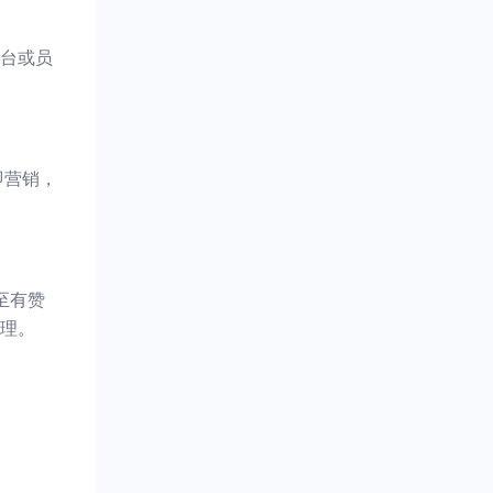
台或员
即营销，
至有赞
理。