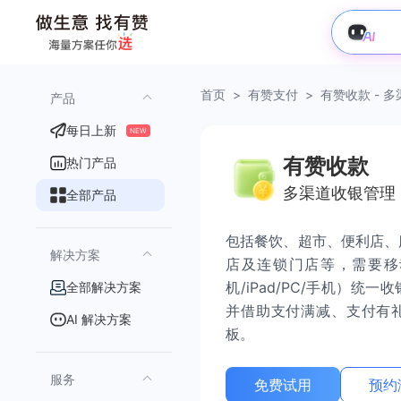
首页
>
有赞支付
>
有赞收款 - 
产品
每日上新
NEW
有赞收款
热门产品
多渠道收银管理
全部产品
包括餐饮、超市、便利店、
解决方案
店及连锁门店等，需要移
机/iPad/PC/手机）统
全部解决方案
并借助支付满减、支付有
AI 解决方案
板。
服务
免费试用
预约