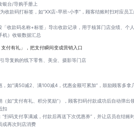
收银台/导购手册上
名”为收款码打标签，如“XX店-早班-小李”，顾客结账时扫对应员
端按「收款码名称+标签」导出收款记录，用于核算门店业绩、个
、手机）收银数据汇总
+ 支付有礼」，把支付瞬间变成营销入口
引导复购的线下零售、美业、摄影等门店
，如“满50减2、满100减4，优惠金额可累加”，鼓励顾客多拿
销（如“支付有礼、积分奖励”），顾客扫码付款成功后自动弹出领
抵扣
：“扫码支付享满减，付款后再送下次优惠券”，并让店员在结账
员或再次到店消费