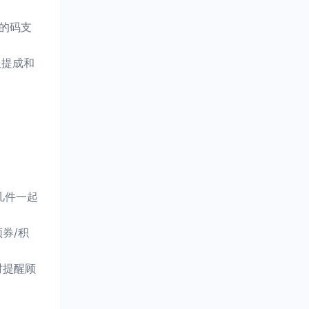
工的码支
人提成和
几件一起
券/积
时提醒顾