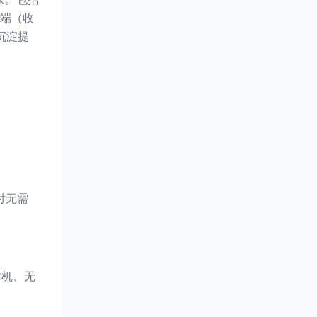
端（收
沉淀提
付无需
体机、无