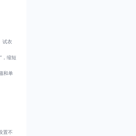
、试衣
”，缩短
额和单
设置不