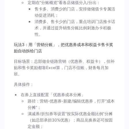
定期在“分账概览”看各店储值分入/分出：
售卡多、消费少的门店，安排做储值卡专属活
动促进消耗；
消费多、售卡少的门店，重点培训门店推卡话
术，并通过提升销售分账比例刺激办卡积极
性。
玩法3：用「营销分账」，把优惠券成本和权益卡售卡奖
励自动拆给门店
目标场景：总部做全链路营销（优惠券、权益卡），但补
贴和售卡奖励都靠Excel算，门店不信账，财务每月加
班。
具体操作：
在券上直接配置「优惠券成本分摊」
路径：营销-优惠券-新建/编辑优惠券，打开“成本
分摊”；
满减券/折扣券等设置“按实际优惠金额比例”分摊
（如总部承担30%优惠）；商品兑换券还可按固
定金额；