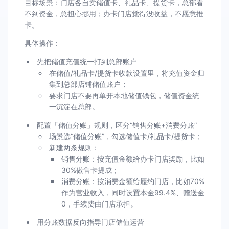
目标场景：门店各自卖储值卡、礼品卡、提货卡，总部看
不到资金，总担心挪用；办卡门店觉得没收益，不愿意推
卡。
具体操作：
先把储值充值统一打到总部账户
在储值/礼品卡/提货卡收款设置里，将充值资金归
集到总部店铺储值账户；
要求门店不要再单开本地储值钱包，储值资金统
一沉淀在总部。
配置「储值分账」规则，区分“销售分账+消费分账”
场景选“储值分账”，勾选储值卡/礼品卡/提货卡；
新建两条规则：
销售分账：按充值金额给办卡门店奖励，比如
30%做售卡提成；
消费分账：按消费金额给履约门店，比如70%
作为营业收入，同时设置本金99.4%、赠送金
0，手续费由门店承担。
用分账数据反向指导门店储值运营