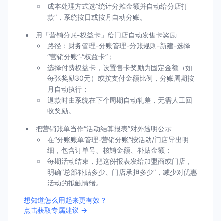
成本处理方式选“统计分摊金额并自动给分店打
款”，系统按日或按月自动分账。
用「营销分账-权益卡」给门店自动发售卡奖励
路径：财务管理-分账管理-分账规则-新建-选择
“营销分账”-“权益卡”；
选择付费权益卡，设置售卡奖励为固定金额（如
每张奖励30元）或按支付金额比例，分账周期按
月自动执行；
退款时由系统在下个周期自动轧差，无需人工回
收奖励。
把营销账单当作“活动结算报表”对外透明公示
在“分账账单管理-营销分账”按活动/门店导出明
细，包含订单号、核销金额、补贴金额；
每期活动结束，把这份报表发给加盟商或门店，
明确“总部补贴多少、门店承担多少”，减少对优惠
活动的抵触情绪。
想知道怎么用起来更有效？
点击获取专属建议 →