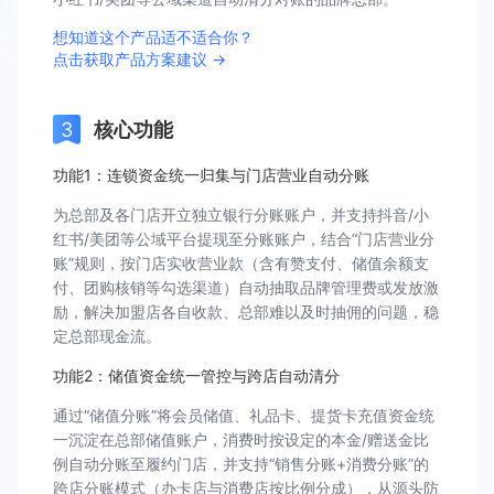
想知道这个产品适不适合你？
点击获取产品方案建议 →
核心功能
功能1：连锁资金统一归集与门店营业自动分账
为总部及各门店开立独立银行分账账户，并支持抖音/小
红书/美团等公域平台提现至分账账户，结合“门店营业分
账”规则，按门店实收营业款（含有赞支付、储值余额支
付、团购核销等勾选渠道）自动抽取品牌管理费或发放激
励，解决加盟店各自收款、总部难以及时抽佣的问题，稳
定总部现金流。
功能2：储值资金统一管控与跨店自动清分
通过“储值分账”将会员储值、礼品卡、提货卡充值资金统
一沉淀在总部储值账户，消费时按设定的本金/赠送金比
例自动分账至履约门店，并支持“销售分账+消费分账”的
跨店分账模式（办卡店与消费店按比例分成），从源头防