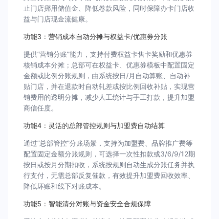
止门店挪用储值金、降低卷款风险，同时保障办卡门店收
益与门店现金流健康。
功能3：营销成本自动分摊与权益卡/优惠券分账
提供“营销分账”能力，支持付费权益卡售卡奖励和优惠券
核销成本分摊；总部可在权益卡、优惠券模板中配置固定
金额或比例分账规则，由系统按日/月自动算账、自动补
贴门店，并在退款时自动轧差或按比例回收补贴，实现营
销费用的透明分摊，减少人工统计与手工打款，提升加盟
商信任度。
功能4：灵活的总部管控规则与加盟费自动结算
通过“总部管控”分账场景，支持为加盟费、品牌推广费等
配置固定金额分账规则，可选择一次性扣款或3/6/9/12期
按日或按月分期扣收，系统按规则自动生成分账任务并执
行支付，无需总部反复催款，有效提升加盟费回收效率、
降低坏账和线下对账成本。
功能5：智能清分对账与资金安全合规保障