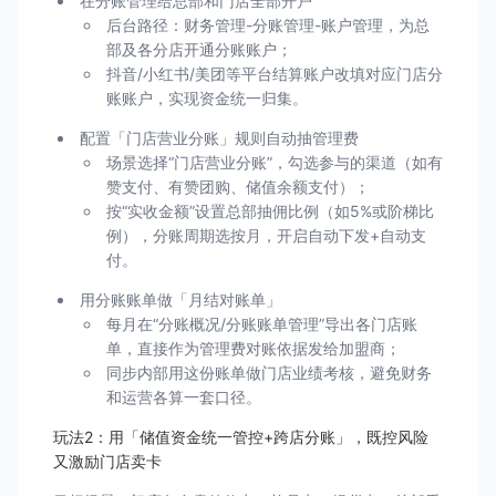
在分账管理给总部和门店全部开户
后台路径：财务管理-分账管理-账户管理，为总
部及各分店开通分账账户；
抖音/小红书/美团等平台结算账户改填对应门店分
账账户，实现资金统一归集。
配置「门店营业分账」规则自动抽管理费
场景选择“门店营业分账”，勾选参与的渠道（如有
赞支付、有赞团购、储值余额支付）；
按“实收金额”设置总部抽佣比例（如5%或阶梯比
例），分账周期选按月，开启自动下发+自动支
付。
用分账账单做「月结对账单」
每月在“分账概况/分账账单管理”导出各门店账
单，直接作为管理费对账依据发给加盟商；
同步内部用这份账单做门店业绩考核，避免财务
和运营各算一套口径。
玩法2：用「储值资金统一管控+跨店分账」，既控风险
又激励门店卖卡