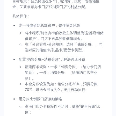
目标场景：会员储值在多个门店消费，想统一管控储值
金，又要兼顾办卡门店和消费门店的利益分配。
具体操作：
统一收储值到总部账户，锁住资金风险
将小程序/前台办卡的收款主体调整为“总部店铺储
值账户”，门店不再单独收储值现金。
在「分账管理-分账规则」选择「储值分账」，勾
选对应的储值卡/礼品卡/提货卡类型。
配置“销售分账+消费分账”，解决跨店分钱
新建两条规则：一条「销售分账」（给办卡门店
奖励），一条「消费分账」（给履约门店营业
款）。
本金分账设置为如：销售分账30%，消费分账
70%，赠送金可设为0，按月自动执行。
用分账比例做门店激励策略
高潜门店办卡积极性不足时，提高“销售分账”比
例；