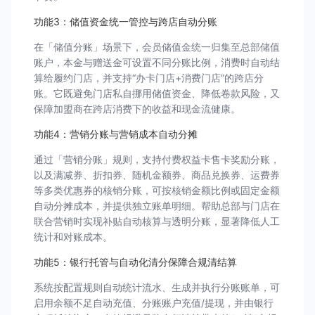
功能3：储值资金统一管控与跨店自动分账
在「储值分账」场景下，会员储值金统一归集至总部储值
账户，本金与赠送金可设置不同分账比例，消费时自动结
算给履约门店，并支持“办卡门店+消费门店”的跨店分
账。它既避免门店私自挪用储值资金、降低卷款风险，又
保障加盟商在跨店消费下的收益和现金流健康。
功能4：营销分账与营销成本自动分摊
通过「营销分账」规则，支持付费权益卡售卡奖励分账，
以及满减券、折扣券、随机金额券、商品兑换券、运费券
等多类优惠券的核销分账，可按核销金额比例或固定金额
自动分摊成本，并提供独立账单明细。帮助总部与门店在
联合营销时实现补贴自动核算与透明分账，显著降低人工
统计和对账成本。
功能5：银行托管与自动化清分保障合规清结算
系统按配置规则自动统计流水、生成并执行分账账单，可
启用余额不足自动充值、分账账户充值/提现，并由银行