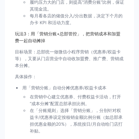
履约压力大的门店，则提高“消费分账”比例，保证
其现金流。
每月看各店的储值分入/分出数据，决定下个月的
办卡 KPI 和活动力度。
玩法3：用「营销分账+总部管控」，把营销成本和加盟
费一起自动摊掉
目标场景：总部统一做微信小程序营销（优惠券/权益卡
等），又要从门店营业中自动收加盟费、推广费、营销成
本分摊。
具体操作：
用「营销分账」自动分摊优惠券/权益卡成本
在营销中心建立优惠券、付费权益卡活动，打开
“成本分摊”配置总部承担比例。
在「分账规则」选择「营销分账」，分别针对权
益卡/优惠券设定按核销金额比例分账（如总部承
担优惠金额的20%），系统按日/月自动给门店打
补贴。