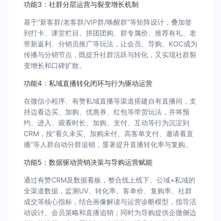
功能3：社群分层运营与裂变增长机制
基于“新客群/老客群/VIP群/唤醒群”等矩阵设计，叠加签
到打卡、课堂栏目、拼团团购、群专属价、推荐有礼、老
带新返利、分销员推广等玩法，让会员、导购、KOC成为
传播与分销节点，既提升社群活跃与转化，又实现社群裂
变增长和口碑扩散。
功能4：私域直播转化闭环与行为驱动运营
在微信小程序、有赞私域直播等渠道搭建自有直播间，支
持边看边买、加购、优惠券、红包等带货玩法，并将预
约、进入、观看时长、加购、支付、互动等行为沉淀到
CRM，按“看久未买、加购未付、高客单支付、邀请看直
播”等人群自动分群追销，显著提升直播转化率与复购。
功能5：数据驱动营销决策与导购运营赋能
通过有赞CRM及数据看板，整合线上线下、公域+私域的
全渠道数据，监测UV、转化率、客单价、复购率、社群
成交等核心指标，结合画像解读与运营诊断模型，指导活
动设计、会员策略和直播追销；同时为导购提供企微侧边