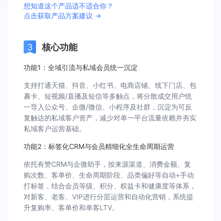
想知道这个产品适不适合你？
点击获取产品方案建议 →
核心功能
功能1：全域引流与私域会员统一沉淀
支持打通天猫、抖音、小红书、电商店铺、线下门店、包
裹卡、短视频/直播及短信等多触点，将分散成交用户统
一导入公众号、企微/微信、小程序及社群，沉淀为可反
复触达的私域客户资产，减少对单一平台流量依赖并夯实
私域客户运营基础。
功能2：标签化CRM与会员精细化全生命周期运营
依托有赞CRM与企微助手，按来源渠道、消费金额、复
购次数、客单价、生命周期阶段、品类偏好等自动+手动
打标签，结合会员等级、积分、权益卡和健康度等体系，
对新客、老客、VIP进行分层运营和自动化营销，系统提
升复购率、客单价和单客LTV。