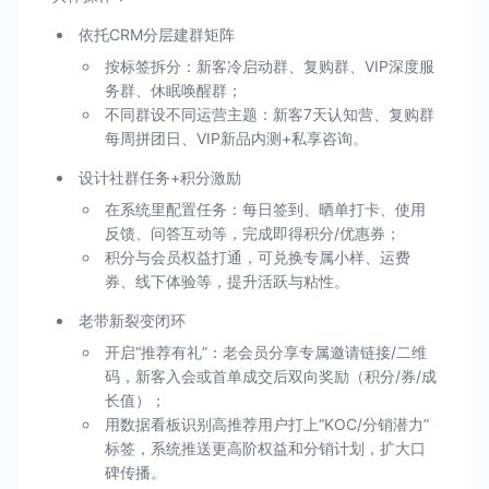
依托CRM分层建群矩阵
按标签拆分：新客冷启动群、复购群、VIP深度服
务群、休眠唤醒群；
不同群设不同运营主题：新客7天认知营、复购群
每周拼团日、VIP新品内测+私享咨询。
设计社群任务+积分激励
在系统里配置任务：每日签到、晒单打卡、使用
反馈、问答互动等，完成即得积分/优惠券；
积分与会员权益打通，可兑换专属小样、运费
券、线下体验等，提升活跃与粘性。
老带新裂变闭环
开启“推荐有礼”：老会员分享专属邀请链接/二维
码，新客入会或首单成交后双向奖励（积分/券/成
长值）；
用数据看板识别高推荐用户打上“KOC/分销潜力”
标签，系统推送更高阶权益和分销计划，扩大口
碑传播。