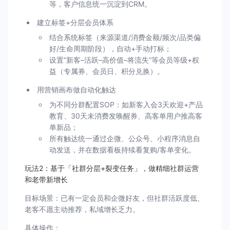
等，客户信息统一沉淀到CRM。
建立标签+分层会员体系
结合系统标签（来源渠道/消费金额/频次/品类偏
好/生命周期阶段），自动+手动打标；
设置“新客–活跃–高价值–将流失”等会员等级+权
益（专属券、会员日、积分兑换）。
用营销画布做自动化触达
为不同分群配置SOP：如新客入会3天欢迎+产品
教育、30天未消费发唤醒券、高客单用户推高客
单新品；
所有触达统一通过企微、公众号、小程序消息自
动发送，并在数据看板持续看复购/客单变化。
玩法2：基于「社群分层+裂变任务」，做精细社群运营
和老带新增长
目标场景：已有一定会员和企微好友，但社群活跃度低、
老客不愿主动推荐，私域增长乏力。
具体操作：