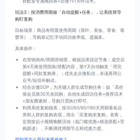
群配置专属挽回券+企微1V1关怀话术。
玩法3：按消费周期做「自动提醒+任务」，让系统替导
购盯复购
目标场景：商品有明显使用周期（茶叶、美妆、零食、母
婴等），导购靠记忆手动回访效率低、遗漏多。
具体操作：
在营销画布/周期营销里，根据品类设定节奏：成交后
第X天推使用指南/搭配内容，第Y天自动触发「用完
提醒+同款复购券」；优先走企微私信，未读再用公
众号/短信补触达。
结合企微SOP，为关键人群生成导购任务：如「高价
值会员第30天未回购」自动生成回访任务+推荐话术
+朋友圈素材，导购只需执行即可。
利用系统复购报表，按30/60/90/180天周期看各品
类和人群的复购表现，筛出「应复购未复购」老客，
定期发起小规模唤醒活动（低门槛优惠+精选搭配+导
购跟进），不断调优周期节点和优惠力度。
想知道怎么用起来更有效？