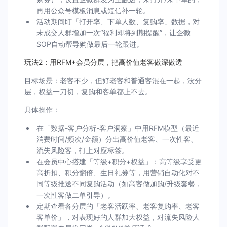
再用公众号模板消息或短信补一轮。
活动期间盯「打开率、下单人数、复购率」数据，对
未成交人群增加一次“福利即将到期提醒”，让企微
SOP自动帮导购做最后一轮跟进。
玩法2：用RFM+会员分层，把高价值老客做深做透
目标场景：老客不少，但好老客和普通客混在一起，没分
层，权益一刀切，复购和客单都上不去。
具体操作：
在「数据-客户分析-客户洞察」中用RFM模型（最近
消费时间/频次/金额）分出高价值老客、一次性客、
流失风险客，打上对应标签。
在会员中心搭建「等级+积分+权益」：高等级享受更
高折扣、积分翻倍、生日礼券等，用营销自动化对不
同等级推送不同复购活动（如高客做加购/升级套餐，
一次性客做二单引导）。
定期查看各分层的「老客活跃率、老客复购率、老客
客单价」，对表现好的人群加大权益，对流失风险人