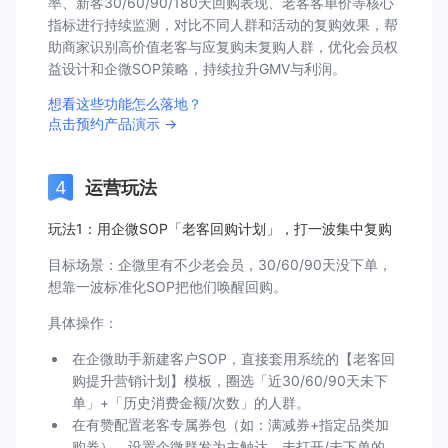
率、新客30/60/90/180天回购表现、老客客单价等核心
指标进行持续监测，对比不同人群和活动的复购效果，帮
助商家识别高价值老客与应复购未复购人群，优化会员权
益设计和企微SOP策略，持续拉升GMV与利润。
想看这些功能怎么落地？
点击预约产品演示 →
运营玩法
玩法1：用企微SOP「老客回购计划」，打一波集中复购
目标场景：企微里有不少老会员，30/60/90天没下单，
想靠一波标准化SOP把他们唤醒回购。
具体操作：
在企微助手新建客户SOP，直接套用系统的【老客回
购提升营销计划】模板，圈选「近30/60/90天未下
单」+「历史消费金额/次数」的人群。
在有赞配置老客专属券包（如：满减券+指定品类加
购券），设置企微群发为主触达，未打开/未下单的，