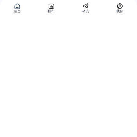
主页
排行
动态
我的
公域获客
私域复购
有赞碰碰贴
微信私域运营系统
爱逛爱打卡
智能客户运营系统
优质内容加热
营销自动化系统
有赞广告投放
智能导购系统
小红书解决方案
品牌旗舰解决方案
微信小店解决方案
小程序解决方案
全网外卖解决方案
会员分销解决方案
分销平台和群团购
私域直播解决方案