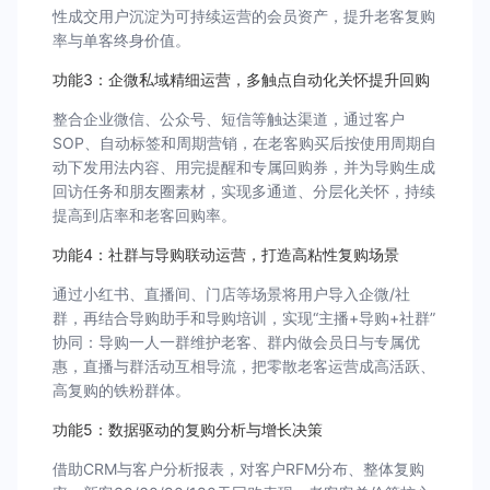
性成交用户沉淀为可持续运营的会员资产，提升老客复购
率与单客终身价值。
功能3：企微私域精细运营，多触点自动化关怀提升回购
整合企业微信、公众号、短信等触达渠道，通过客户
SOP、自动标签和周期营销，在老客购买后按使用周期自
动下发用法内容、用完提醒和专属回购券，并为导购生成
回访任务和朋友圈素材，实现多通道、分层化关怀，持续
提高到店率和老客回购率。
功能4：社群与导购联动运营，打造高粘性复购场景
通过小红书、直播间、门店等场景将用户导入企微/社
群，再结合导购助手和导购培训，实现“主播+导购+社群”
协同：导购一人一群维护老客、群内做会员日与专属优
惠，直播与群活动互相导流，把零散老客运营成高活跃、
高复购的铁粉群体。
功能5：数据驱动的复购分析与增长决策
借助CRM与客户分析报表，对客户RFM分布、整体复购