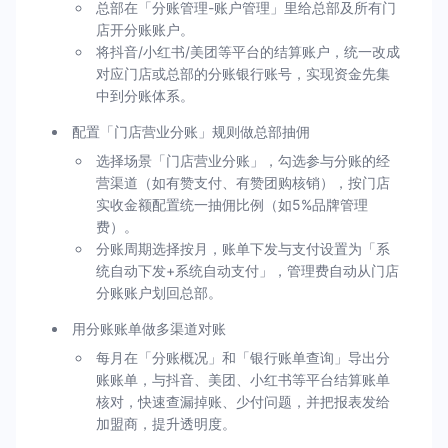
总部在「分账管理-账户管理」里给总部及所有门
店开分账账户。
将抖音/小红书/美团等平台的结算账户，统一改成
对应门店或总部的分账银行账号，实现资金先集
中到分账体系。
配置「门店营业分账」规则做总部抽佣
选择场景「门店营业分账」，勾选参与分账的经
营渠道（如有赞支付、有赞团购核销），按门店
实收金额配置统一抽佣比例（如5%品牌管理
费）。
分账周期选择按月，账单下发与支付设置为「系
统自动下发+系统自动支付」，管理费自动从门店
分账账户划回总部。
用分账账单做多渠道对账
每月在「分账概况」和「银行账单查询」导出分
账账单，与抖音、美团、小红书等平台结算账单
核对，快速查漏掉账、少付问题，并把报表发给
加盟商，提升透明度。