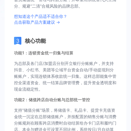
分、规避“二清”合规风险的品牌总部。
想知道这个产品适不适合你？
点击获取产品方案建议 →
核心功能
功能1：连锁资金统一归集与结算
为总部及各门店/加盟店分别开立银行分账账户，并支持
抖音、小红书、美团等公域平台资金自动/手动提现到分
账账户，实现连锁体系收款统一归集。这样总部能集中管
控全渠道资金、统一结算品牌管理费，提升资金透明度和
现金流稳定性。
功能2：储值跨店自动分账与总部统一管控
支持“储值分账”场景，将储值卡、礼品卡、提货卡充值资
金统一沉淀在总部储值账户，并按配置的销售分账与消费
分账规则在顾客跨店消费时自动结算给办卡门店和履约门
店。本金与赠送金可设置不同比例，系统按日/月自动算