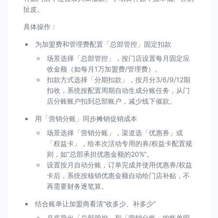
扯皮。
具体操作：
为加盟费和管理费配置「总部管控」固定扣款
场景选择「总部管控」，按门店设置每月固定应
收金额（如每月1万加盟费/管理费）。
扣款方式选择「分期扣款」，按月分3/6/9/12期
扣收，系统按配置周期自动生成分账任务，从门
店分账账户扣到总部账户，减少线下催款。
用「营销分账」同步摊销促销成本
场景选择「营销分账」，渠道选「优惠券」或
「权益卡」，给本次活动专用的券/权益卡配置规
则，如“总部承担优惠金额的20%”。
设置按月自动分账，订单完成并使用优惠券/权益
卡后，系统按核销优惠金额自动给门店补贴，不
再需要财务逐笔算。
结合账单让加盟商看清“收多少、补多少”
月底导出「总部管控」和「营销分账」的账单明