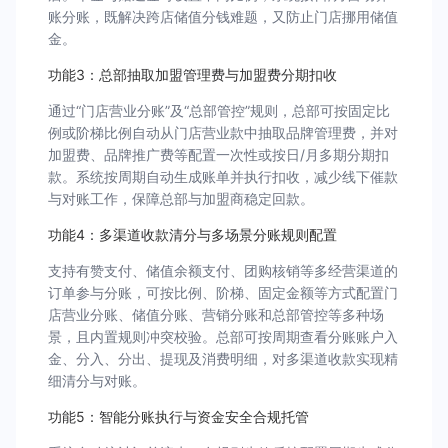
账分账，既解决跨店储值分钱难题，又防止门店挪用储值
金。
功能3：总部抽取加盟管理费与加盟费分期扣收
通过“门店营业分账”及“总部管控”规则，总部可按固定比
例或阶梯比例自动从门店营业款中抽取品牌管理费，并对
加盟费、品牌推广费等配置一次性或按日/月多期分期扣
款。系统按周期自动生成账单并执行扣收，减少线下催款
与对账工作，保障总部与加盟商稳定回款。
功能4：多渠道收款清分与多场景分账规则配置
支持有赞支付、储值余额支付、团购核销等多经营渠道的
订单参与分账，可按比例、阶梯、固定金额等方式配置门
店营业分账、储值分账、营销分账和总部管控等多种场
景，且内置规则冲突校验。总部可按周期查看分账账户入
金、分入、分出、提现及消费明细，对多渠道收款实现精
细清分与对账。
功能5：智能分账执行与资金安全合规托管