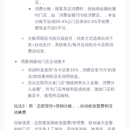
店」。
消费分账：顾客异店消费时，按核销金额给履
约门店，如「消费金额70%给消费店」，本金
分账可设成99.4%让门店承担0.6%手续费，
赠送金可设0不分。
分账周期设为按日或按月，结算方式选择自动下
发+自动支付，系统每天/每月自动给办卡店和消
费店结算。
用案例驱动门店主动推卡
培训时直接用“办卡店拿30%，消费店拿70%”的美
业/烘焙案例给店长说明收益。
后台定期导出各门店“储值销售分入金额、消费分
入金额”，作为门店考核和提成依据，激励门店积
极卖卡、接受跨店核销。
玩法3：用「总部管控+营销分账」，自动收加盟费和活
动摊费
目标场景：总部要按期收加盟费/管理费、联动做大促要
补贴门店，过去靠人工催款、手动算补贴，效率低、容易