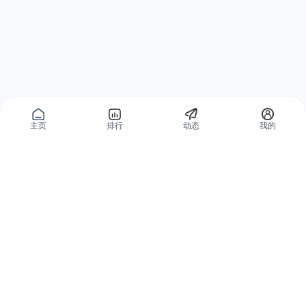
主页
排行
动态
我的
公域获客
私域复购
有赞碰碰贴
微信私域运营系统
爱逛爱打卡
智能客户运营系统
优质内容加热
营销自动化系统