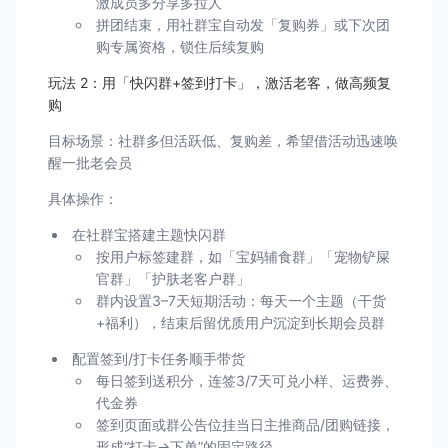
激成员多分享多拉人
拼团结束，用社群宝自动发「复购券」或下次团
购专属资格，锁住后续复购
玩法 2：用「快闪群+签到打卡」，激活老客，做高频复
购
目标场景：社群多但活跃低、复购差，希望借活动迅速唤
醒一批老会员
具体操作：
在社群宝搭建主题快闪群
按用户标签建群，如「宝妈辅食群」「宠物铲屎
官群」「护肤老客户群」
群内设置3–7天短期活动：每天一个主题（干货
+福利），结束后留优质用户沉淀到长期会员群
配置签到/打卡任务顺手带货
每日签到送积分，连签3/7天可兑小样、运费券、
代金券
签到页面或群公告位挂当日主推商品/团购链接，
形成“打卡→下单”的固定路径