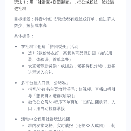
玩法 1：用「社群宝+拼团裂变」，把公域粉丝一波拉满
进社群
目标场景：抖音/小红书/微信都有粉丝或订单，但进群人
数少、拉新成本高
具体操作：
在社群宝创建「拼团裂变」活动
选1–2款价格友好、高复购商品做拼团（如试用
装、体验课、首单套餐）
设置老带新奖励：成团后，老客得积分/券，新客
进群送入会礼
多平台挂入口做「公转私」
抖音/小红书主页放群活码；短视频、直播口播引
导「想要拼团进群领福利」
微信公众号/小程序下单页加「扫码进团购群」入
口，用自动拉群承接
活动中全程用社群玩法推团
群内发接龙榜、实时战报（还差XX人成团），刺