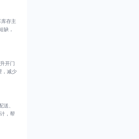
享库存主
短缺，
升开门
理，减少
配送、
计，帮