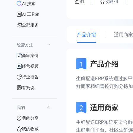
91
|
收藏
76
|
AI 搜索
AI 工具箱
全部服务
产品介绍
|
适用商家
经营方法
商家案例
产品介绍
经营视频
行业报告
生鲜配送ERP系统通过多
鲜商家精细管控订购分拣加
有赞说
适用商家
我的
我的分享
生鲜配送ERP系统更适合
我的收藏
生鲜电商平台、社区生鲜连