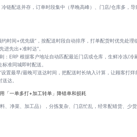
+ 冷链配送并存，订单时段集中（早晚高峰）、门店/仓库多，导
置“预约时间+优先级”，按配送时段自动排序，打单配货时优先处理
先进先出+准时达”。
则：ERP 根据客户地址自动匹配最近门店或仓库，生鲜冷冻/冷
走标准同城即时配送。
则”设置最早/最晚可送达时间，把配送时长纳入计算，让顾客打烊
时送达。
，用「一单多打+加工转单」降错单和损耗
料、净菜、加工品），分拣复杂、门店忙乱，经常配错货、少货