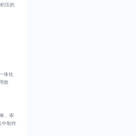
积压的
一体化
用效
单、审
集中制作