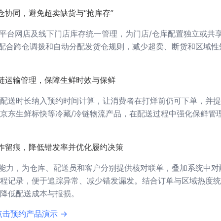
仓协同，避免超卖缺货与“抢库存”
多平台网店及线下门店库存统一管理，为门店/仓库配置独立或共
。配合跨仓调拨和自动分配发货仓规则，减少超卖、断货和区域性
链运输管理，保障生鲜时效与保鲜
配送时长纳入预约时间计算，让消费者在打烊前仍可下单，并提
京东生鲜标快等冷藏/冷链物流产品，在配送过程中强化保鲜管
作留痕，降低错发率并优化履约决策
理能力，为仓库、配送员和客户分别提供核对联单，叠加系统中对
程记录，便于追踪异常、减少错发漏发。结合订单与区域热度统
降低配送成本与报损。
点击预约产品演示 →