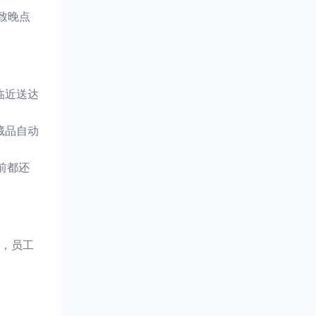
致晚点
临近送达
藏品自动
前都还
，员工