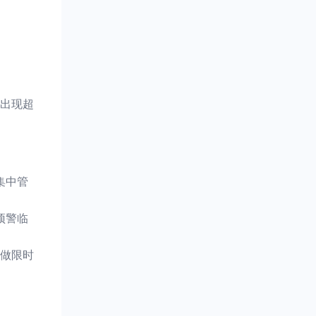
出现超
集中管
预警临
品做限时