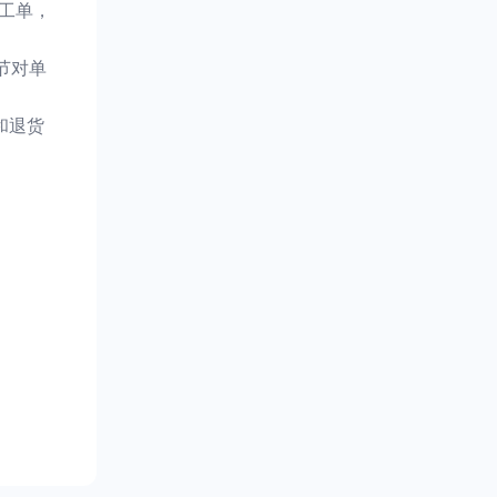
加工单，
节对单
和退货